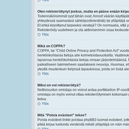
Ylös
Olen rekisteröitynyt joskus, mutta en pääse enään kirj
Todennäköisimmät syyt tähän ovat; Annoit väärän käyttäjät
yhteydessä saamastasi sähköpostiviestistä) tai ylläpitäjä o
Et ehkä kirjoittanut tarpeeksi viestejä? On normaalia, että 
Rekisteröidy uudelleen ja ota aktiivisemmin osaa keskustel
Ylös
Mikä on COPPA?
COPPA, tai "Child Online Privacy and Protection Act" vuodel
henkilökohtaisia tietoja alle kolmetoistavuotiailta. Vaatimu
lapsensa henkilökohtaisia tietoja omaan järjestelmäänsä. 
paikalliseen lakimieheen saadaksesi neuvoja. Huomaa, että p
yteyttä muutenkuin tietyissä tapauksissa, joista on lisää a
Ylös
Miksi en voi rekisteröityä?
Nettisivuston omistaja on voinut antaa porttikiellon IP-osoi
omistaja on myös voinut ottaa rekisteröitymisen kokonaan p
tietoa.
Ylös
Mitä “Poista evästeet” tekee?
Poista evästeet-linkki poistaa phpBB3 luomat evästeet, jotk
pitää kirjaa luetuista viesteistä mikäli ylläpitäjä on näin määr