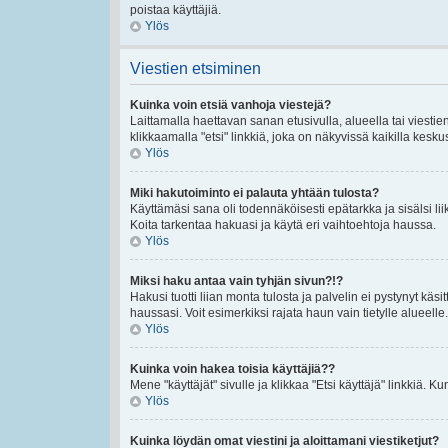
poistaa käyttäjiä.
Ylös
Viestien etsiminen
Kuinka voin etsiä vanhoja viestejä?
Laittamalla haettavan sanan etusivulla, alueella tai viestie
klikkaamalla "etsi" linkkiä, joka on näkyvissä kaikilla kesku
Ylös
Miki hakutoiminto ei palauta yhtään tulosta?
Käyttämäsi sana oli todennäköisesti epätarkka ja sisälsi lii
Koita tarkentaa hakuasi ja käytä eri vaihtoehtoja haussa.
Ylös
Miksi haku antaa vain tyhjän sivun?!?
Hakusi tuotti liian monta tulosta ja palvelin ei pystynyt käsi
haussasi. Voit esimerkiksi rajata haun vain tietylle alueelle.
Ylös
Kuinka voin hakea toisia käyttäjiä??
Mene "käyttäjät" sivulle ja klikkaa "Etsi käyttäjä" linkkiä. Kun
Ylös
Kuinka löydän omat viestini ja aloittamani viestiketjut?