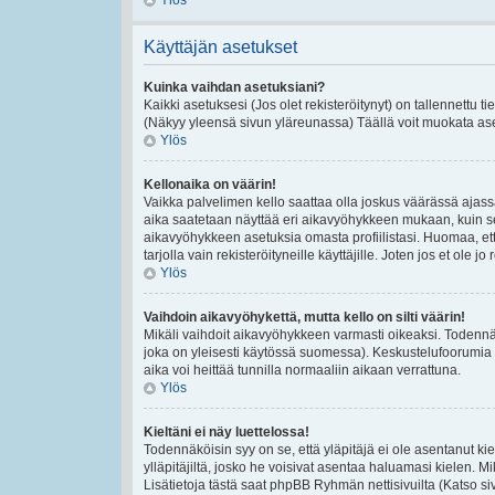
Ylös
Käyttäjän asetukset
Kuinka vaihdan asetuksiani?
Kaikki asetuksesi (Jos olet rekisteröitynyt) on tallennettu t
(Näkyy yleensä sivun yläreunassa) Täällä voit muokata ase
Ylös
Kellonaika on väärin!
Vaikka palvelimen kello saattaa olla joskus väärässä ajas
aika saatetaan näyttää eri aikavyöhykkeen mukaan, kuin se
aikavyöhykkeen asetuksia omasta profiilistasi. Huomaa, et
tarjolla vain rekisteröityneille käyttäjille. Joten jos et ole jo 
Ylös
Vaihdoin aikavyöhykettä, mutta kello on silti väärin!
Mikäli vaihdoit aikavyöhykkeen varmasti oikeaksi. Todennä
joka on yleisesti käytössä suomessa). Keskustelufoorumia e
aika voi heittää tunnilla normaaliin aikaan verrattuna.
Ylös
Kieltäni ei näy luettelossa!
Todennäköisin syy on se, että yläpitäjä ei ole asentanut kiel
ylläpitäjiltä, josko he voisivat asentaa haluamasi kielen. 
Lisätietoja tästä saat phpBB Ryhmän nettisivuilta (Katso si