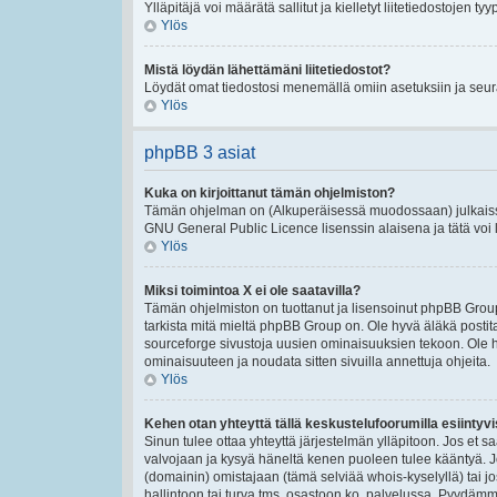
Ylläpitäjä voi määrätä sallitut ja kielletyt liitetiedostojen tyy
Ylös
Mistä löydän lähettämäni liitetiedostot?
Löydät omat tiedostosi menemällä omiin asetuksiin ja seura
Ylös
phpBB 3 asiat
Kuka on kirjoittanut tämän ohjelmiston?
Tämän ohjelman on (Alkuperäisessä muodossaan) julkaissu
GNU General Public Licence lisenssin alaisena ja tätä voi le
Ylös
Miksi toimintoa X ei ole saatavilla?
Tämän ohjelmiston on tuottanut ja lisensoinut phpBB Group
tarkista mitä mieltä phpBB Group on. Ole hyvä äläkä post
sourceforge sivustoja uusien ominaisuuksien tekoon. Ole h
ominaisuuteen ja noudata sitten sivuilla annettuja ohjeita.
Ylös
Kehen otan yhteyttä tällä keskustelufoorumilla esiintyvis
Sinun tulee ottaa yhteyttä järjestelmän ylläpitoon. Jos et s
valvojaan ja kysyä häneltä kenen puoleen tulee kääntyä. Jo
(domainin) omistajaan (tämä selviää whois-kyselyllä) tai jo
hallintoon tai turva tms. osastoon ko. palvelussa. Pyydäm