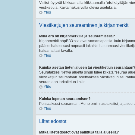
Vistisi löytyvät klikkaamalla klikkaamalla "etsi käyttäjän vies
vestiketjuja. Käytä hakusivulla olevia asetuksia.
Ylös
Viestiketjujen seuraaminen ja kirjanmerkit.
Mikä ero on kirjanmerkillä ja seuraamisella?
Kirjanmerkit phpBB3:ssa ovat samantapaisia, kuin kirjanmerk
pääset halutessasi nopeasti takaisin haluamaasi viestiketj
haluamallasi tavalla.
Ylös
Kuinka asetan tietyn alueen tai viestiketjun seurantaan
Seurataksesi tiettyä aluetta sinun tulee klikata "seuraa aluet
viestiketjun seurantaan. Asettaaksesi viestiketjun seurantaan
seurantaan tarkoitetun linkin.
Ylös
Kuinka lopetan seuraamisen?
Poistaaksesi seurannan. Mene omiin asetuksiisi ja ja seuraa
Ylös
Liitetiedostot
Mitkä liitetiedostot ovat sallittuja tällä alueella?