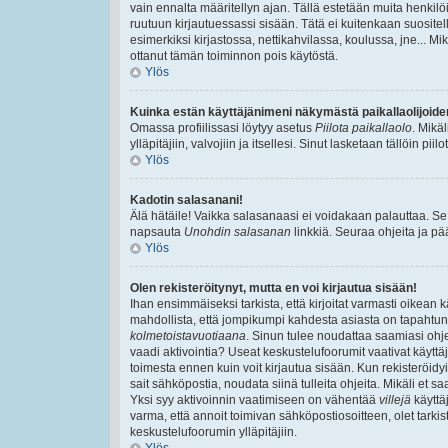
vain ennalta määritellyn ajan. Tällä estetään muita henkilöi
ruutuun kirjautuessassi sisään. Tätä ei kuitenkaan suositell
esimerkiksi kirjastossa, nettikahvilassa, koulussa, jne... Mik
ottanut tämän toiminnon pois käytöstä.
Ylös
Kuinka estän käyttäjänimeni näkymästä paikallaolijoide
Omassa profiilissasi löytyy asetus
Piilota paikallaolo
. Mikä
ylläpitäjiin, valvojiin ja itsellesi. Sinut lasketaan tällöin pi
Ylös
Kadotin salasanani!
Älä hätäile! Vaikka salasanaasi ei voidakaan palauttaa. Se
napsauta
Unohdin salasanan
linkkiä. Seuraa ohjeita ja p
Ylös
Olen rekisteröitynyt, mutta en voi kirjautua sisään!
Ihan ensimmäiseksi tarkista, että kirjoitat varmasti oikea
mahdollista, että jompikumpi kahdesta asiasta on tapahtun
kolmetoistavuotiaana
. Sinun tulee noudattaa saamiasi ohjei
vaadi aktivointia? Useat keskustelufoorumit vaativat käyttäjä
toimesta ennen kuin voit kirjautua sisään. Kun rekisteröidyit
sait sähköpostia, noudata siinä tulleita ohjeita. Mikäli et
Yksi syy aktivoinnin vaatimiseen on vähentää
villejä
käyttä
varma, että annoit toimivan sähköpostiosoitteen, olet tarkis
keskustelufoorumin ylläpitäjiin.