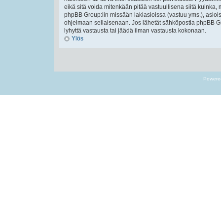
eikä sitä voida mitenkään pitää vastuullisena siitä kuinka, 
phpBB Group:iin missään lakiasioissa (vastuu yms.), asiois
ohjelmaan sellaisenaan. Jos lähetät sähköpostia phpBB Gr
lyhyttä vastausta tai jäädä ilman vastausta kokonaan.
Ylös
Powere