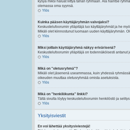
kysyä miksi haluat liittyä tähän ryhmään. Älä häiritse ryh
olemassa oma syynsä.
Ylös
Kuinka pääsen käyttäjäryhmän valvojaksi?
Keskustelufoorumin ylläpitäjä luo käyttäjäryhmät ja he my
Mikäli olet kiinnostunut luomaan uuden käyttäjäryhmän. Ole hy
Ylös
Miksi joillain käyttäjäryhmä näkyy erivärisenä?
Keskustelufoorumin ylläpitäjä on todennäköisesti antanut 
Ylös
Mikä on "oletusryhmä"?
Mikäli olet jäsenenä useammassa, kuin yhdessä ryhmässä. O
oikeuden muuttaa oletusryhmää omista asetuksista.
Ylös
Mikä on "henkilökunta" linkki?
Tältä sivulta löytyy keskustelufoorumin henkilöstö ja selity
Ylös
Yksityisviestit
En voi lähettää yksitysiviestejä!