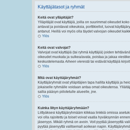
Käyttäjätasot ja ryhmät
Keitä ovat ylläpitäjät?
Ylläpitäjät ovat käyttäjiä, joilla on suurimmat oikeudet ko
antavat ja poistavat oikeuksia, porttikiellot, luovat käyttäj
antanut. Heillä voi myös olla täydet valvojan oikeudet kaikki
Ylös
Keitä ovat valvojat?
Valvojat ovat käyttäjiä (tai ryhmä käyttäjiä) joiden tehtäv
oikeudet muokata ja sulkea/avata, poistaa ja jakaa viestiket
keskustelemasta
Aiheen vierestä
tai estävät käyttäjiä kirj
Ylös
Mitä ovat käyttäjäryhmät?
Käyttäjäryhmät ovat ylläpitäjien tapa hallita käyttäjiä ja 
jokaiselle ryhmälle voidaan antaa omat oikeutensa. Ylläitäjä
sallia pääsyn piilotetulle alueelle, jne.
Ylös
Kuinka liityn käyttäjäryhmään?
Liittyäksesi käyttäjäryhmääm klikkaa linkkiä omissa asetuks
voi olla
rajoitettu
ja toiset voivat vaatia hyväksynnän ennen lii
jäsenyys. Mikäli ryhmä on avoin. Voit pyytää jäsenyyttä va
pyytää jäsenyyttä valitsemall aoikean napin. Käyttäjäryhm