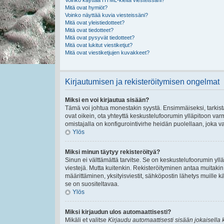
Voinko käyttää HTML-kieltä viesteissäni?
Mitä ovat hymiöt?
Voinko näyttää kuvia viesteissäni?
Mitä ovat yleistiedotteet?
Mitä ovat tiedotteet?
Mitä ovat pysyvät tiedotteet?
Mitä ovat lukitut viestiketjut?
Mitä ovat viestiketjujen kuvakkeet?
Kirjautumisen ja rekisteröitymisen ongelmat
Miksi en voi kirjautua sisään?
Tämä voi johtua monestakin syystä. Ensimmäiseksi, tarkista,
ovat oikein, ota yhteyttä keskustelufoorumin ylläpitoon varmi
omistajalla on konfigurointivirhe heidän puolellaan, joka va
Ylös
Miksi minun täytyy rekisteröityä?
Sinun ei välttämättä tarvitse. Se on keskustelufoorumin ylläp
viestejä. Mutta kuitenkin. Rekisteröityminen antaa muitakin t
määrittäminen, yksityisviestit, sähköpostin lähetys muille kä
se on suositeltavaa.
Ylös
Miksi kirjaudun ulos automaattisesti?
Mikäli et valitse
Kirjaudu automaattisesti sisään jokaisella 