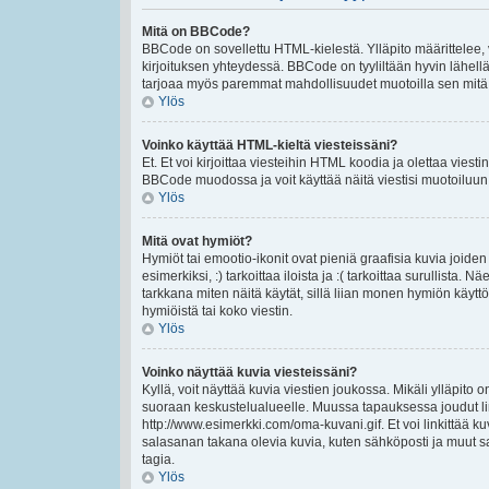
Mitä on BBCode?
BBCode on sovellettu HTML-kielestä. Ylläpito määrittelee,
kirjoituksen yhteydessä. BBCode on tyyliltään hyvin lähellä 
tarjoaa myös paremmat mahdollisuudet muotoilla sen mitä ha
Ylös
Voinko käyttää HTML-kieltä viesteissäni?
Et. Et voi kirjoittaa viesteihin HTML koodia ja olettaa vie
BBCode muodossa ja voit käyttää näitä viestisi muotoiluun
Ylös
Mitä ovat hymiöt?
Hymiöt tai emootio-ikonit ovat pieniä graafisia kuvia joiden
esimerkiksi, :) tarkoittaa iloista ja :( tarkoittaa surullista.
tarkkana miten näitä käytät, sillä liian monen hymiön käyttö
hymiöistä tai koko viestin.
Ylös
Voinko näyttää kuvia viesteissäni?
Kyllä, voit näyttää kuvia viestien joukossa. Mikäli ylläpito o
suoraan keskustelualueelle. Muussa tapauksessa joudut lin
http://www.esimerkki.com/oma-kuvani.gif. Et voi linkittää kuv
salasanan takana olevia kuvia, kuten sähköposti ja muut s
tagia.
Ylös