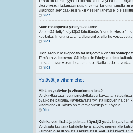
Tähän on kolme syytä: Et ole rekisteröitynyt tai et ole kirj
yksitysiviestit kokonaan pois käytöstä, tai sitten sinulta on
ylläpitoon selvittääksesi miksi viestien lähetys ei ole sallittu
Ylös
Saan roskapostia yksityisviestinä!
Voit estää tiettyä käyttäjää lähettämästä sinulle viestejä a
käyttäjltä. Ilmoita siitä aina ylläpitäjille, sillä he voivat es
Ylös
Olen saanut roskapostia tai herjaavan viestin sähköposti
Tämä on valitettavaa. Sähköpostin lähetystoiminto kuitenkin se
mukaan myös viestin header tiedot. Näillä tiedoilla voidaan 
Ylös
Ystävät ja vihamiehet
Mikä on ystävien ja vihamiesten lista?
Voit käyttää tätä listaa järjestelläksesi käyttäjiä. Ystävälis
ovatko he paikalla. Käytettävästä tyylistä riippuen näiden k
vihamieheksi. Käyttäjän tekemiä viestejä ei näytetä.
Ylös
Kuinka voin lisätä ja poistaa käyttäjiä ystävien ja vihami
Voit lisätä käyttäjiä kahdella tavalla. Joko menemällä katsom
vaihtoehtoisesti omista asetuksistasi. Voit lisätä käyttäjän