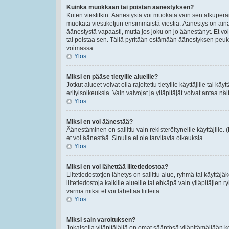
Kuinka muokkaan tai poistan äänestyksen?
Kuten viestitkin. Äänestystä voi muokata vain sen alkuperäi
muokata viestiketjun ensimmäistä viestiä. Äänestys on ain
äänestystä vapaasti, mutta jos joku on jo äänestänyt. Et voi
tai poistaa sen. Tällä pyritään estämään äänestyksen peu
voimassa.
Ylös
Miksi en pääse tietyille alueille?
Jotkut alueet voivat olla rajoitettu tietyille käyttäjille tai käyt
erityisoikeuksia. Vain valvojat ja ylläpitäjät voivat antaa näi
Ylös
Miksi en voi äänestää?
Äänestäminen on sallittu vain rekisteröityneille käyttäjille
et voi äänestää. Sinulla ei ole tarvitavia oikeuksia.
Ylös
Miksi en voi lähettää liitetiedostoa?
Liitetiedostotjen lähetys on sallittu alue, ryhmä tai käyttäj
liitetiedostoja kaikille alueille tai ehkäpä vain ylläpitäjien
varma miksi et voi lähettää liitteitä.
Ylös
Miksi sain varoituksen?
Jokaisella ylläpitäjällä on omat sääntösä ylläpitämällään ke