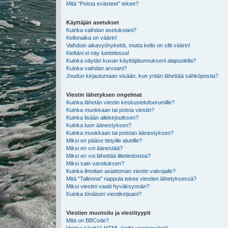
Mitä “Poista evästeet” tekee?
Käyttäjän asetukset
Kuinka vaihdan asetuksiani?
Kellonaika on väärin!
Vaihdoin aikavyöhykettä, mutta kello on silti väärin!
Kieltäni ei näy luettelossa!
Kuinka näytän kuvan käyttäjätunnukseni alapuolella?
Kuinka vaihdan arvoani?
Joudun kirjautumaan sisään, kun yritän lähettää sähköpostia?
Viestin lähetyksen ongelmat
Kuinka lähetän viestin keskustelufoorumille?
Kuinka muokkaan tai poista viestin?
Kuinka lisään allekirjoutksen?
Kuinka luon äänestyksen?
Kuinka muokkaan tai poistan äänestyksen?
Miksi en pääse tietyille alueille?
Miksi en voi äänestää?
Miksi en voi lähettää liitetiedostoa?
Miksi sain varoituksen?
Kuinka ilmoitan asiattoman viestin valvojalle?
Mitä "Tallenna" nappula tekee viestien lähetyksessä?
Miksi viestini vaatii hyväksynnän?
Kuinka tönäisen viestiketjuani?
Viestien muotoilu ja viestityypit
Mitä on BBCode?