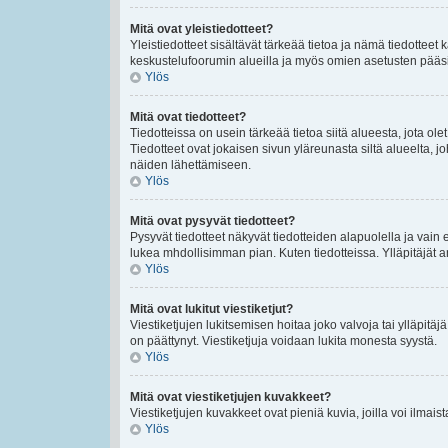
Mitä ovat yleistiedotteet?
Yleistiedotteet sisältävät tärkeää tietoa ja nämä tiedottee
keskustelufoorumin alueilla ja myös omien asetusten pääsivul
Ylös
Mitä ovat tiedotteet?
Tiedotteissa on usein tärkeää tietoa siitä alueesta, jota 
Tiedotteet ovat jokaisen sivun yläreunasta siltä alueelta, jo
näiden lähettämiseen.
Ylös
Mitä ovat pysyvät tiedotteet?
Pysyvät tiedotteet näkyvät tiedotteiden alapuolella ja vain 
lukea mhdollisimman pian. Kuten tiedotteissa. Ylläpitäjät
Ylös
Mitä ovat lukitut viestiketjut?
Viestiketjujen lukitsemisen hoitaa joko valvoja tai ylläpitäj
on päättynyt. Viestiketjuja voidaan lukita monesta syystä.
Ylös
Mitä ovat viestiketjujen kuvakkeet?
Viestiketjujen kuvakkeet ovat pieniä kuvia, joilla voi ilmais
Ylös