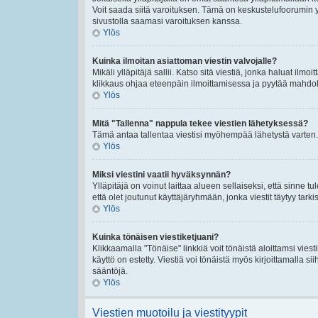
Voit saada siitä varoituksen. Tämä on keskustelufoorumin y
sivustolla saamasi varoituksen kanssa.
Ylös
Kuinka ilmoitan asiattoman viestin valvojalle?
Mikäli ylläpitäjä sallii. Katso sitä viestiä, jonka haluat ilmo
klikkaus ohjaa eteenpäin ilmoittamisessa ja pyytää mahdolli
Ylös
Mitä "Tallenna" nappula tekee viestien lähetyksessä?
Tämä antaa tallentaa viestisi myöhempää lähetystä varten. 
Ylös
Miksi viestini vaatii hyväksynnän?
Ylläpitäjä on voinut laittaa alueen sellaiseksi, että sinne t
että olet joutunut käyttäjäryhmään, jonka viestit täytyy tarki
Ylös
Kuinka tönäisen viestiketjuani?
Klikkaamalla "Tönäise" linkkiä voit tönäistä aloittamsi viest
käyttö on estetty. Viestiä voi tönäistä myös kirjoittamalla s
sääntöjä.
Ylös
Viestien muotoilu ja viestityypit