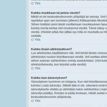
Ylös
Kuinka muokkaan tai poista viestin?
Mikäli et ole keskustelufoorumin ylläpitäjä tai valvoja. Voi
rajoitetun ajan sen luomisen jälkeen) Klikkaamalla
Muokk
Siihen lisätään pieni teksti osoittamaan muokkauksen ta
kuinka monta kertaa olet muokannut viestiä. Tämä näkyy vain,
viestiä. (Heidän pitää itse jättää syy mitä on muokattu ja mi
vastattu.
Ylös
Kuinka lisään allekirjoutksen?
Luo allekirjoitus käyttääksesi sitä. Voit tehdä tämän omissa 
allekirjoitus
ruudun kirjoittaessasi viestiä. Voit asettaa allek
siihen sopivan vaihtoehdon omista asetuksistasi. (Voit kuit
allekirjoituksesta, kun kirjoitat uutta viestiä)
Ylös
Kuinka luon äänestyksen?
Äänestyksen luominen on helppoa. Kun olet kirjoittamassa v
kohdan
Lisää äänestys
. (Mikäli tätä ei ole. oikeutesi eiv
äänestykselle otsikko ja vähintään kaksi vaihtoehtoa Lisää k
äänestys päättyy. Änestys ei pääty koskaan, mikäli asetat aj
keskustelufoorumin ylläpidosta.
Ylös