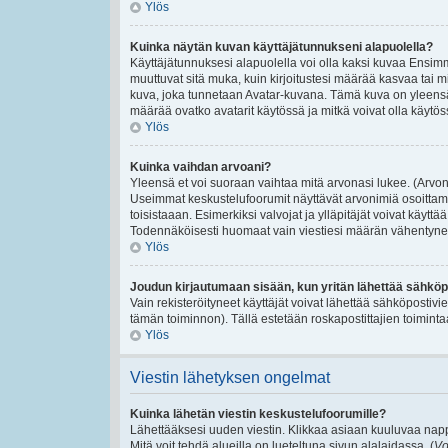
Ylös
Kuinka näytän kuvan käyttäjätunnukseni alapuolella?
Käyttäjätunnuksesi alapuolella voi olla kaksi kuvaa Ensimmäi
muuttuvat sitä muka, kuin kirjoitustesi määrää kasvaa tai m
kuva, joka tunnetaan Avatar-kuvana. Tämä kuva on yleensä 
määrää ovatko avatarit käytössä ja mitkä voivat olla käytössä
Ylös
Kuinka vaihdan arvoani?
Yleensä et voi suoraan vaihtaa mitä arvonasi lukee. (Arvon
Useimmat keskustelufoorumit näyttävät arvonimiä osoittamaan
toisistaaan. Esimerkiksi valvojat ja ylläpitäjät voivat käyttä
Todennäköisesti huomaat vain viestiesi määrän vähentynee
Ylös
Joudun kirjautumaan sisään, kun yritän lähettää sähköp
Vain rekisteröityneet käyttäjät voivat lähettää sähköpostivi
tämän toiminnon). Tällä estetään roskapostittajien toiminta
Ylös
Viestin lähetyksen ongelmat
Kuinka lähetän viestin keskustelufoorumille?
Lähettääksesi uuden viestin. Klikkaa asiaan kuuluvaa nappu
Mitä voit tehdä alueilla on lueteltuna sivun alalaidassa. (
Vo