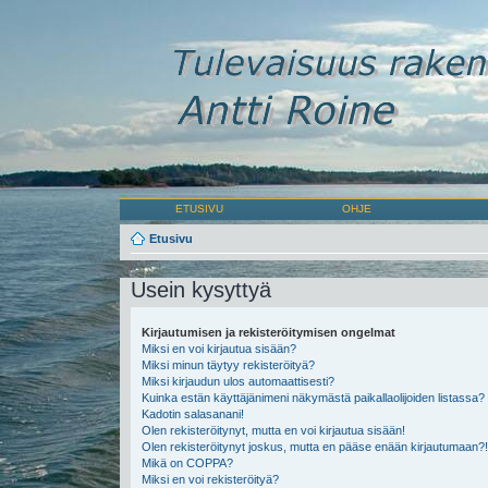
ETUSIVU
OHJE
Etusivu
Usein kysyttyä
Kirjautumisen ja rekisteröitymisen ongelmat
Miksi en voi kirjautua sisään?
Miksi minun täytyy rekisteröityä?
Miksi kirjaudun ulos automaattisesti?
Kuinka estän käyttäjänimeni näkymästä paikallaolijoiden listassa?
Kadotin salasanani!
Olen rekisteröitynyt, mutta en voi kirjautua sisään!
Olen rekisteröitynyt joskus, mutta en pääse enään kirjautumaan?!
Mikä on COPPA?
Miksi en voi rekisteröityä?