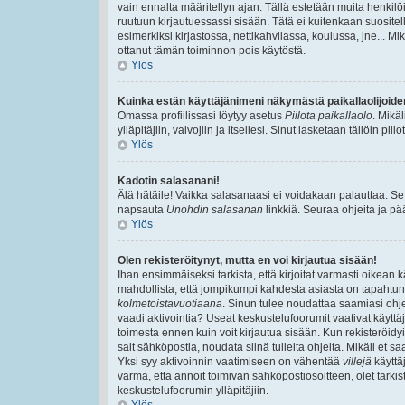
vain ennalta määritellyn ajan. Tällä estetään muita henkilöi
ruutuun kirjautuessassi sisään. Tätä ei kuitenkaan suositell
esimerkiksi kirjastossa, nettikahvilassa, koulussa, jne... Mik
ottanut tämän toiminnon pois käytöstä.
Ylös
Kuinka estän käyttäjänimeni näkymästä paikallaolijoide
Omassa profiilissasi löytyy asetus
Piilota paikallaolo
. Mikä
ylläpitäjiin, valvojiin ja itsellesi. Sinut lasketaan tällöin pi
Ylös
Kadotin salasanani!
Älä hätäile! Vaikka salasanaasi ei voidakaan palauttaa. Se
napsauta
Unohdin salasanan
linkkiä. Seuraa ohjeita ja p
Ylös
Olen rekisteröitynyt, mutta en voi kirjautua sisään!
Ihan ensimmäiseksi tarkista, että kirjoitat varmasti oikea
mahdollista, että jompikumpi kahdesta asiasta on tapahtun
kolmetoistavuotiaana
. Sinun tulee noudattaa saamiasi ohjei
vaadi aktivointia? Useat keskustelufoorumit vaativat käyttäjä
toimesta ennen kuin voit kirjautua sisään. Kun rekisteröidyit
sait sähköpostia, noudata siinä tulleita ohjeita. Mikäli et
Yksi syy aktivoinnin vaatimiseen on vähentää
villejä
käyttä
varma, että annoit toimivan sähköpostiosoitteen, olet tarkis
keskustelufoorumin ylläpitäjiin.