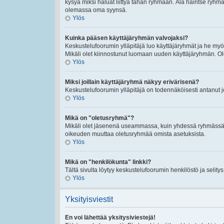
kysyä miksi haluat liittyä tähän ryhmään. Älä häiritse ryh
olemassa oma syynsä.
Ylös
Kuinka pääsen käyttäjäryhmän valvojaksi?
Keskustelufoorumin ylläpitäjä luo käyttäjäryhmät ja he my
Mikäli olet kiinnostunut luomaan uuden käyttäjäryhmän. Ole hy
Ylös
Miksi joillain käyttäjäryhmä näkyy erivärisenä?
Keskustelufoorumin ylläpitäjä on todennäköisesti antanut 
Ylös
Mikä on "oletusryhmä"?
Mikäli olet jäsenenä useammassa, kuin yhdessä ryhmässä. O
oikeuden muuttaa oletusryhmää omista asetuksista.
Ylös
Mikä on "henkilökunta" linkki?
Tältä sivulta löytyy keskustelufoorumin henkilöstö ja selity
Ylös
Yksityisviestit
En voi lähettää yksitysiviestejä!