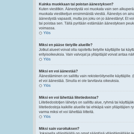
Kuinka muokkaan tai poistan äänestyksen?
Kuten viestitkin. Äänestystä voi muokata vain sen alkuperäi
muokata viestiketjun ensimmäistä viestiä. Äänestys on ain
äänestystä vapaasti, mutta jos joku on jo äänestänyt. Et voi
tai poistaa sen. Tällä pyritään estämään äänestyksen peu
voimassa.
Ylös
Miksi en pääse tietyille alueille?
Jotkut alueet voivat olla rajoitettu tietyille käyttäjille tai käyt
erityisoikeuksia. Vain valvojat ja ylläpitäjät voivat antaa näi
Ylös
Miksi en voi äänestää?
Äänestäminen on sallittu vain rekisteröityneille käyttäjille
et voi äänestää. Sinulla ei ole tarvitavia oikeuksia.
Ylös
Miksi en voi lähettää liitetiedostoa?
Liitetiedostotjen lähetys on sallittu alue, ryhmä tai käyttäj
liitetiedostoja kaikille alueille tai ehkäpä vain ylläpitäjien
varma miksi et voi lähettää liitteitä.
Ylös
Miksi sain varoituksen?
Jokaisella ylläpitäjällä on omat sääntösä ylläpitämällään ke