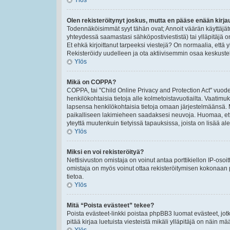
Ylös
Olen rekisteröitynyt joskus, mutta en pääse enään kirj
Todennäköisimmät syyt tähän ovat; Annoit väärän käyttäjät
yhteydessä saamastasi sähköpostiviestistä) tai ylläpitäjä o
Et ehkä kirjoittanut tarpeeksi viestejä? On normaalia, että 
Rekisteröidy uudelleen ja ota aktiivisemmin osaa keskustel
Ylös
Mikä on COPPA?
COPPA, tai "Child Online Privacy and Protection Act" vuodel
henkilökohtaisia tietoja alle kolmetoistavuotiailta. Vaatimu
lapsensa henkilökohtaisia tietoja omaan järjestelmäänsä. 
paikalliseen lakimieheen saadaksesi neuvoja. Huomaa, että p
yteyttä muutenkuin tietyissä tapauksissa, joista on lisää a
Ylös
Miksi en voi rekisteröityä?
Nettisivuston omistaja on voinut antaa porttikiellon IP-osoi
omistaja on myös voinut ottaa rekisteröitymisen kokonaan p
tietoa.
Ylös
Mitä “Poista evästeet” tekee?
Poista evästeet-linkki poistaa phpBB3 luomat evästeet, jotk
pitää kirjaa luetuista viesteistä mikäli ylläpitäjä on näin määr