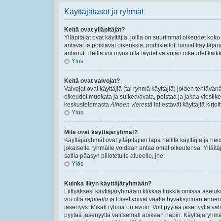
Käyttäjätasot ja ryhmät
Keitä ovat ylläpitäjät?
Ylläpitäjät ovat käyttäjiä, joilla on suurimmat oikeudet ko
antavat ja poistavat oikeuksia, porttikiellot, luovat käyttäj
antanut. Heillä voi myös olla täydet valvojan oikeudet kaikki
Ylös
Keitä ovat valvojat?
Valvojat ovat käyttäjiä (tai ryhmä käyttäjiä) joiden tehtäv
oikeudet muokata ja sulkea/avata, poistaa ja jakaa viestiket
keskustelemasta
Aiheen vierestä
tai estävät käyttäjiä kirj
Ylös
Mitä ovat käyttäjäryhmät?
Käyttäjäryhmät ovat ylläpitäjien tapa hallita käyttäjiä ja 
jokaiselle ryhmälle voidaan antaa omat oikeutensa. Ylläitäjä
sallia pääsyn piilotetulle alueelle, jne.
Ylös
Kuinka liityn käyttäjäryhmään?
Liittyäksesi käyttäjäryhmääm klikkaa linkkiä omissa asetuks
voi olla
rajoitettu
ja toiset voivat vaatia hyväksynnän ennen lii
jäsenyys. Mikäli ryhmä on avoin. Voit pyytää jäsenyyttä va
pyytää jäsenyyttä valitsemall aoikean napin. Käyttäjäryhm