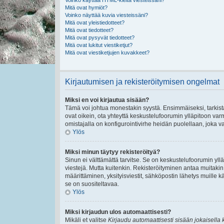
Voinko käyttää HTML-kieltä viesteissäni?
Mitä ovat hymiöt?
Voinko näyttää kuvia viesteissäni?
Mitä ovat yleistiedotteet?
Mitä ovat tiedotteet?
Mitä ovat pysyvät tiedotteet?
Mitä ovat lukitut viestiketjut?
Mitä ovat viestiketjujen kuvakkeet?
Kirjautumisen ja rekisteröitymisen ongelmat
Miksi en voi kirjautua sisään?
Tämä voi johtua monestakin syystä. Ensimmäiseksi, tarkista,
ovat oikein, ota yhteyttä keskustelufoorumin ylläpitoon varmi
omistajalla on konfigurointivirhe heidän puolellaan, joka va
Ylös
Miksi minun täytyy rekisteröityä?
Sinun ei välttämättä tarvitse. Se on keskustelufoorumin ylläp
viestejä. Mutta kuitenkin. Rekisteröityminen antaa muitakin t
määrittäminen, yksityisviestit, sähköpostin lähetys muille kä
se on suositeltavaa.
Ylös
Miksi kirjaudun ulos automaattisesti?
Mikäli et valitse
Kirjaudu automaattisesti sisään jokaisella 