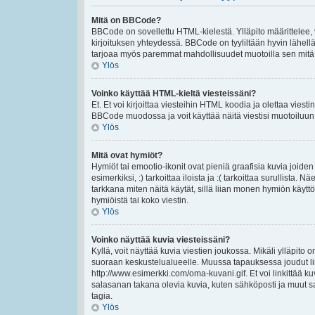
Mitä on BBCode?
BBCode on sovellettu HTML-kielestä. Ylläpito määrittelee,
kirjoituksen yhteydessä. BBCode on tyyliltään hyvin lähellä 
tarjoaa myös paremmat mahdollisuudet muotoilla sen mitä ha
Ylös
Voinko käyttää HTML-kieltä viesteissäni?
Et. Et voi kirjoittaa viesteihin HTML koodia ja olettaa vie
BBCode muodossa ja voit käyttää näitä viestisi muotoiluun
Ylös
Mitä ovat hymiöt?
Hymiöt tai emootio-ikonit ovat pieniä graafisia kuvia joiden
esimerkiksi, :) tarkoittaa iloista ja :( tarkoittaa surullista.
tarkkana miten näitä käytät, sillä liian monen hymiön käyttö
hymiöistä tai koko viestin.
Ylös
Voinko näyttää kuvia viesteissäni?
Kyllä, voit näyttää kuvia viestien joukossa. Mikäli ylläpito o
suoraan keskustelualueelle. Muussa tapauksessa joudut lin
http://www.esimerkki.com/oma-kuvani.gif. Et voi linkittää kuv
salasanan takana olevia kuvia, kuten sähköposti ja muut s
tagia.
Ylös