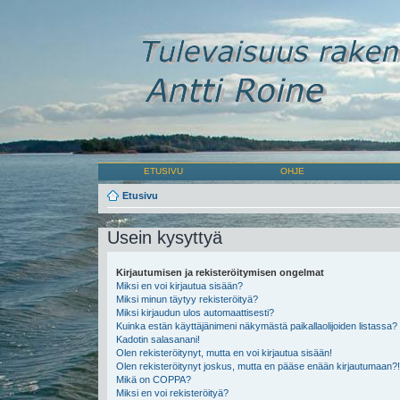
ETUSIVU
OHJE
Etusivu
Usein kysyttyä
Kirjautumisen ja rekisteröitymisen ongelmat
Miksi en voi kirjautua sisään?
Miksi minun täytyy rekisteröityä?
Miksi kirjaudun ulos automaattisesti?
Kuinka estän käyttäjänimeni näkymästä paikallaolijoiden listassa?
Kadotin salasanani!
Olen rekisteröitynyt, mutta en voi kirjautua sisään!
Olen rekisteröitynyt joskus, mutta en pääse enään kirjautumaan?!
Mikä on COPPA?
Miksi en voi rekisteröityä?