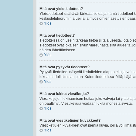
Mitä ovat yleistiedotteet?
Yleistiedotteet sisältävät tärkeää tietoa ja nämä tiedottee
keskustelufoorumin alueilla ja myös omien asetusten pääsivul
Ylös
Mitä ovat tiedotteet?
Tiedotteissa on usein tärkeää tietoa siitä alueesta, jota 
Tiedotteet ovat jokaisen sivun yläreunasta siltä alueelta, jo
näiden lähettämiseen.
Ylös
Mitä ovat pysyvät tiedotteet?
Pysyvät tiedotteet näkyvät tiedotteiden alapuolella ja vain 
lukea mhdollisimman pian. Kuten tiedotteissa. Ylläpitäjät
Ylös
Mitä ovat lukitut viestiketjut?
Viestiketjujen lukitsemisen hoitaa joko valvoja tai ylläpitäj
on päättynyt. Viestiketjuja voidaan lukita monesta syystä.
Ylös
Mitä ovat viestiketjujen kuvakkeet?
Viestiketjujen kuvakkeet ovat pieniä kuvia, joilla voi ilmais
Ylös