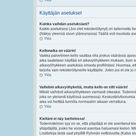
Ylös
Käyttäjän asetukset
Kuinka vaihdan asetuksiani?
Kaikki asetuksesi (Jos olet rekisteröitynyt) on tallennettu t
(Näkyy yleensä sivun yläreunassa) Täällä voit muokata ase
Ylös
Kellonaika on väärin!
Vaikka palvelimen kello saattaa olla joskus väärässä ajas
aika saatetaan näyttää eri aikavyöhykkeen mukaan, kuin se
aikavyöhykkeen asetuksia omasta profiilistasi. Huomaa, et
tarjolla vain rekisteröityneille käyttäjille. Joten jos et ole jo 
Ylös
Vaihdoin aikavyöhykettä, mutta kello on silti väärin!
Mikäli vaihdoit aikavyöhykkeen varmasti oikeaksi. Todennä
joka on yleisesti käytössä suomessa). Keskustelufoorumia e
aika voi heittää tunnilla normaaliin aikaan verrattuna.
Ylös
Kieltäni ei näy luettelossa!
Todennäköisin syy on se, että yläpitäjä ei ole asentanut kiel
ylläpitäjiltä, josko he voisivat asentaa haluamasi kielen. 
Lisätietoja tästä saat phpBB Ryhmän nettisivuilta (Katso si