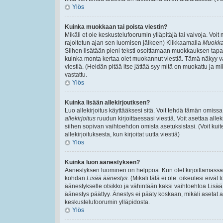
Ylös
Kuinka muokkaan tai poista viestin?
Mikäli et ole keskustelufoorumin ylläpitäjä tai valvoja. Voi
rajoitetun ajan sen luomisen jälkeen) Klikkaamalla
Muokk
Siihen lisätään pieni teksti osoittamaan muokkauksen ta
kuinka monta kertaa olet muokannut viestiä. Tämä näkyy vain,
viestiä. (Heidän pitää itse jättää syy mitä on muokattu ja mi
vastattu.
Ylös
Kuinka lisään allekirjoutksen?
Luo allekirjoitus käyttääksesi sitä. Voit tehdä tämän omissa 
allekirjoitus
ruudun kirjoittaessasi viestiä. Voit asettaa allek
siihen sopivan vaihtoehdon omista asetuksistasi. (Voit kuit
allekirjoituksesta, kun kirjoitat uutta viestiä)
Ylös
Kuinka luon äänestyksen?
Äänestyksen luominen on helppoa. Kun olet kirjoittamassa v
kohdan
Lisää äänestys
. (Mikäli tätä ei ole. oikeutesi eiv
äänestykselle otsikko ja vähintään kaksi vaihtoehtoa Lisää k
äänestys päättyy. Änestys ei pääty koskaan, mikäli asetat aj
keskustelufoorumin ylläpidosta.
Ylös