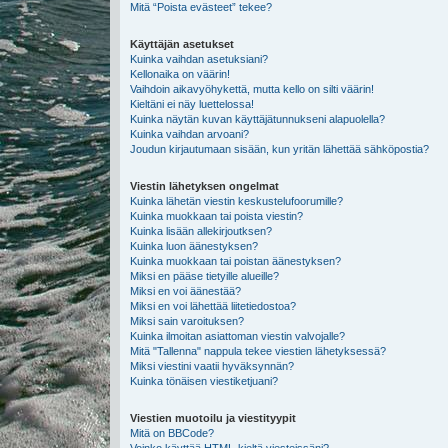
Mitä “Poista evästeet” tekee?
Käyttäjän asetukset
Kuinka vaihdan asetuksiani?
Kellonaika on väärin!
Vaihdoin aikavyöhykettä, mutta kello on silti väärin!
Kieltäni ei näy luettelossa!
Kuinka näytän kuvan käyttäjätunnukseni alapuolella?
Kuinka vaihdan arvoani?
Joudun kirjautumaan sisään, kun yritän lähettää sähköpostia?
Viestin lähetyksen ongelmat
Kuinka lähetän viestin keskustelufoorumille?
Kuinka muokkaan tai poista viestin?
Kuinka lisään allekirjoutksen?
Kuinka luon äänestyksen?
Kuinka muokkaan tai poistan äänestyksen?
Miksi en pääse tietyille alueille?
Miksi en voi äänestää?
Miksi en voi lähettää liitetiedostoa?
Miksi sain varoituksen?
Kuinka ilmoitan asiattoman viestin valvojalle?
Mitä "Tallenna" nappula tekee viestien lähetyksessä?
Miksi viestini vaatii hyväksynnän?
Kuinka tönäisen viestiketjuani?
Viestien muotoilu ja viestityypit
Mitä on BBCode?