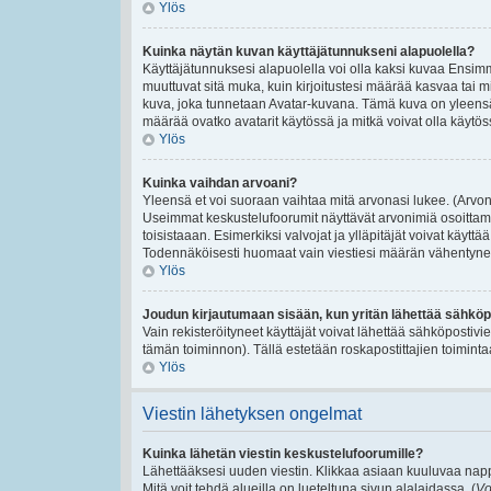
Ylös
Kuinka näytän kuvan käyttäjätunnukseni alapuolella?
Käyttäjätunnuksesi alapuolella voi olla kaksi kuvaa Ensimmäi
muuttuvat sitä muka, kuin kirjoitustesi määrää kasvaa tai m
kuva, joka tunnetaan Avatar-kuvana. Tämä kuva on yleensä 
määrää ovatko avatarit käytössä ja mitkä voivat olla käytössä
Ylös
Kuinka vaihdan arvoani?
Yleensä et voi suoraan vaihtaa mitä arvonasi lukee. (Arvon
Useimmat keskustelufoorumit näyttävät arvonimiä osoittamaan
toisistaaan. Esimerkiksi valvojat ja ylläpitäjät voivat käyttä
Todennäköisesti huomaat vain viestiesi määrän vähentynee
Ylös
Joudun kirjautumaan sisään, kun yritän lähettää sähköp
Vain rekisteröityneet käyttäjät voivat lähettää sähköpostivi
tämän toiminnon). Tällä estetään roskapostittajien toiminta
Ylös
Viestin lähetyksen ongelmat
Kuinka lähetän viestin keskustelufoorumille?
Lähettääksesi uuden viestin. Klikkaa asiaan kuuluvaa nappu
Mitä voit tehdä alueilla on lueteltuna sivun alalaidassa. (
Vo