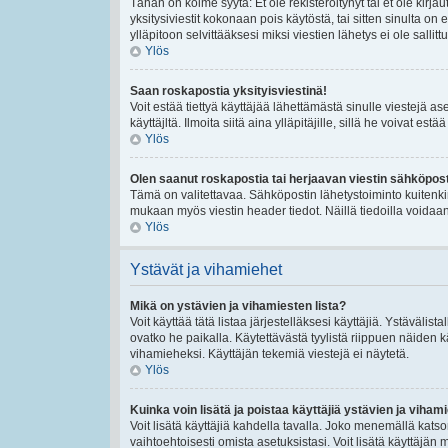
Tähän on kolme syytä: Et ole rekisteröitynyt tai et ole kirj
yksitysiviestit kokonaan pois käytöstä, tai sitten sinulta on
ylläpitoon selvittääksesi miksi viestien lähetys ei ole sallittu
Ylös
Saan roskapostia yksityisviestinä!
Voit estää tiettyä käyttäjää lähettämästä sinulle viestejä a
käyttäjltä. Ilmoita siitä aina ylläpitäjille, sillä he voivat es
Ylös
Olen saanut roskapostia tai herjaavan viestin sähköposti
Tämä on valitettavaa. Sähköpostin lähetystoiminto kuitenkin se
mukaan myös viestin header tiedot. Näillä tiedoilla voidaan 
Ylös
Ystävät ja vihamiehet
Mikä on ystävien ja vihamiesten lista?
Voit käyttää tätä listaa järjestelläksesi käyttäjiä. Ystävälis
ovatko he paikalla. Käytettävästä tyylistä riippuen näiden k
vihamieheksi. Käyttäjän tekemiä viestejä ei näytetä.
Ylös
Kuinka voin lisätä ja poistaa käyttäjiä ystävien ja vihami
Voit lisätä käyttäjiä kahdella tavalla. Joko menemällä katsom
vaihtoehtoisesti omista asetuksistasi. Voit lisätä käyttäjän