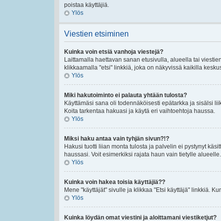
poistaa käyttäjiä.
Ylös
Viestien etsiminen
Kuinka voin etsiä vanhoja viestejä?
Laittamalla haettavan sanan etusivulla, alueella tai viestie
klikkaamalla "etsi" linkkiä, joka on näkyvissä kaikilla kesku
Ylös
Miki hakutoiminto ei palauta yhtään tulosta?
Käyttämäsi sana oli todennäköisesti epätarkka ja sisälsi lii
Koita tarkentaa hakuasi ja käytä eri vaihtoehtoja haussa.
Ylös
Miksi haku antaa vain tyhjän sivun?!?
Hakusi tuotti liian monta tulosta ja palvelin ei pystynyt käsi
haussasi. Voit esimerkiksi rajata haun vain tietylle alueelle.
Ylös
Kuinka voin hakea toisia käyttäjiä??
Mene "käyttäjät" sivulle ja klikkaa "Etsi käyttäjä" linkkiä. Kun
Ylös
Kuinka löydän omat viestini ja aloittamani viestiketjut?