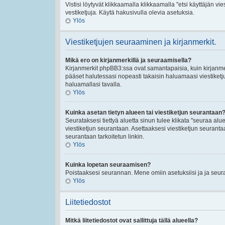
Vistisi löytyvät klikkaamalla klikkaamalla "etsi käyttäjän vies
vestiketjuja. Käytä hakusivulla olevia asetuksia.
Ylös
Viestiketjujen seuraaminen ja kirjanmerkit.
Mikä ero on kirjanmerkillä ja seuraamisella?
Kirjanmerkit phpBB3:ssa ovat samantapaisia, kuin kirjanmerk
pääset halutessasi nopeasti takaisin haluamaasi viestiketj
haluamallasi tavalla.
Ylös
Kuinka asetan tietyn alueen tai viestiketjun seurantaan
Seurataksesi tiettyä aluetta sinun tulee klikata "seuraa aluet
viestiketjun seurantaan. Asettaaksesi viestiketjun seurantaan
seurantaan tarkoitetun linkin.
Ylös
Kuinka lopetan seuraamisen?
Poistaaksesi seurannan. Mene omiin asetuksiisi ja ja seuraa
Ylös
Liitetiedostot
Mitkä liitetiedostot ovat sallittuja tällä alueella?