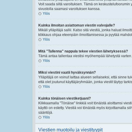
Voit saada siitä varoituksen. Tämä on keskustelufoorumin y
sivustolla saamasi varoituksen kanssa.
Ylös
Kuinka ilmoitan asiattoman viestin valvojalle?
Mikäli ylläpitäjä sallii. Katso sitä viestiä, jonka haluat ilmo
klikkaus ohjaa eteenpäin ilmoittamisessa ja pyytää mahdolli
Ylös
Mitä "Tallenna" nappula tekee viestien lähetyksessä?
Tämä antaa tallentaa viestisi myöhempää lähetystä varten. 
Ylös
Miksi viestini vaatii hyväksynnän?
Ylläpitäjä on voinut laittaa alueen sellaiseksi, että sinne t
että olet joutunut käyttäjäryhmään, jonka viestit täytyy tarki
Ylös
Kuinka tönäisen viestiketjuani?
Klikkaamalla "Tönäise" linkkiä voit tönäistä aloittamsi viest
käyttö on estetty. Viestiä voi tönäistä myös kirjoittamalla s
sääntöjä.
Ylös
Viestien muotoilu ja viestityypit