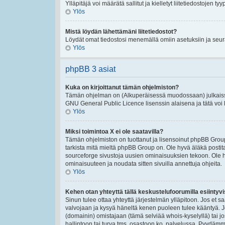
Ylläpitäjä voi määrätä sallitut ja kielletyt liitetiedostojen tyy
Ylös
Mistä löydän lähettämäni liitetiedostot?
Löydät omat tiedostosi menemällä omiin asetuksiin ja seura
Ylös
phpBB 3 asiat
Kuka on kirjoittanut tämän ohjelmiston?
Tämän ohjelman on (Alkuperäisessä muodossaan) julkaissu
GNU General Public Licence lisenssin alaisena ja tätä voi le
Ylös
Miksi toimintoa X ei ole saatavilla?
Tämän ohjelmiston on tuottanut ja lisensoinut phpBB Group
tarkista mitä mieltä phpBB Group on. Ole hyvä äläkä post
sourceforge sivustoja uusien ominaisuuksien tekoon. Ole h
ominaisuuteen ja noudata sitten sivuilla annettuja ohjeita.
Ylös
Kehen otan yhteyttä tällä keskustelufoorumilla esiintyvis
Sinun tulee ottaa yhteyttä järjestelmän ylläpitoon. Jos et s
valvojaan ja kysyä häneltä kenen puoleen tulee kääntyä. Jo
(domainin) omistajaan (tämä selviää whois-kyselyllä) tai jo
hallintoon tai turva tms. osastoon ko. palvelussa. Pyydäm