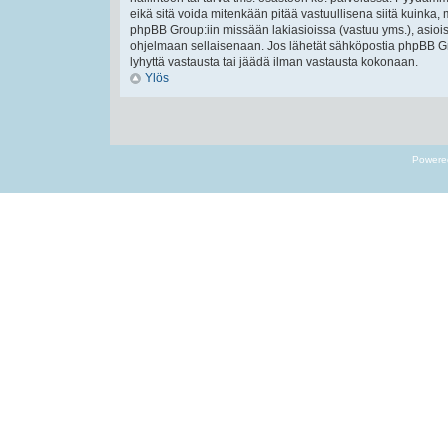
eikä sitä voida mitenkään pitää vastuullisena siitä kuinka, 
phpBB Group:iin missään lakiasioissa (vastuu yms.), asiois
ohjelmaan sellaisenaan. Jos lähetät sähköpostia phpBB Gr
lyhyttä vastausta tai jäädä ilman vastausta kokonaan.
Ylös
Powere