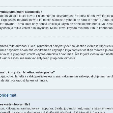
yttäjätunnukseni alapuolella?
lella voi olla kaksi kuvaa Ensimmäinen liittyy arvoosi. Yleensä nämä ovat tähtiä tai j
 kirjoitustesi määrää kasvaa tai minkä statuksen ylläpito on sinulle antanut. Alapuol
tar-kuvana. Tämä kuva on yleensä uniikki ja käyttäjän henkilökohtainen kuva. Kesk
tössä ja mitkä voivat olla käytössä. Mikäli et voi käyttää avataria. Sinun kannattaa k
?
ihtaa mitä arvonasi lukee. (Arvonimet näkyvät yleensä viestien vieressä riippuen kä
it näyttävät arvonimiä osoittamaan käyttäjän kirjoittamien viestien määrää ja erotta
alvojat ja ylläpitäjät voivat käyttää erikoista arvonimeä. Älä kirjoita viestiä vain nos
 vain viestiesi määrän vähentyneen ylläpidon toimesta.
ään, kun yritän lähettää sähköpostia?
ttäjät voivat lähettää sähköpostiviestejä sisäänrakennetun sähköpostiohjelman avulla 
stetään roskapostittajien toimintaa.
 ongelmat
keskustelufoorumille?
tin. Klikkaa asiaan kuuluvaa nappulaa. Saatat joutua kirjautumaan sisään ennen kui
n lueteltuna sivun alalaidassa. (
Voit lähettää viestejä, Voit äänestää, jne.
) lista.