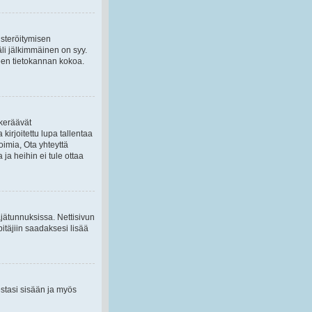
isteröitymisen
äli jälkimmäinen on syy.
kseen tietokannan kokoa.
 keräävät
kirjoitettu lupa tallentaa
imia, Ota yhteyttä
ja heihin ei tule ottaa
täjätunnuksissa. Nettisivun
itäjiin saadaksesi lisää
estasi sisään ja myös