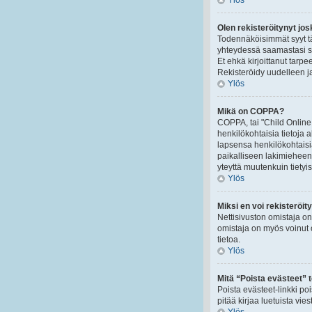
Ylös
Olen rekisteröitynyt jo
Todennäköisimmät syyt tä
yhteydessä saamastasi säh
Et ehkä kirjoittanut tarpe
Rekisteröidy uudelleen j
Ylös
Mikä on COPPA?
COPPA, tai "Child Online 
henkilökohtaisia tietoja 
lapsensa henkilökohtaisi
paikalliseen lakimieheen 
yteyttä muutenkuin tietyi
Ylös
Miksi en voi rekisteröit
Nettisivuston omistaja on 
omistaja on myös voinut o
tietoa.
Ylös
Mitä “Poista evästeet” 
Poista evästeet-linkki po
pitää kirjaa luetuista vies