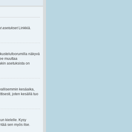
 asetukset
Linkkiä.
skustelufoorumilla näkyvä
lee muuttaa
akin asetuksista on
avallisemmin kesäaika,
isesti, joten kesällä tuo
nun kielelle. Kysy
äntää sen myös itse.