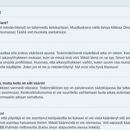
t
iani?
t rekisteröitynyt) on tallennettu tietokantaan. Muuttaaksesi näitä tietoja klikkaa
Omat
reunassa) Täällä voit muokata asetuksiasi.
saattaa olla joskus väärässä ajassa. Todennäköisesti näytettävä aika on oikein. Ke
ri aikavyöhykkeen mukaan, kuin se missä sinä olet. Mikäli tämä on se syy. Sinun tu
 omasta profiilistasi. Huomaa, että aikavyöhykkeen vaihto, kuten suurin osa muist
ille käyttäjille. Joten jos et ole jo rekisteröitynyt. Nyt voisi olla hyvä tilaisuus!
 mutta kello on silti väärin!
ykkeen varmasti oikeaksi. Todennäköisin syy on päivänvalon säästöajassa (tai tutt
ä suomessa). Keskustelufoorumia ei ole suuniteltu vaihtamaan tuota aikaa automaatt
normaaliin aikaan verrattuna.
sa!
ttä yläpitäjä ei ole asentanut kielipakettia tai kukaan ei ole vielä kääntänyt sitä si
oisivat asentaa haluamasi kielen. Mikäli käännöstä ei ole olemassa. Voit vapaasti kä
pBB Ryhmän nettisivuilta (Katso sivun alapuolella olevaa linkkiä).