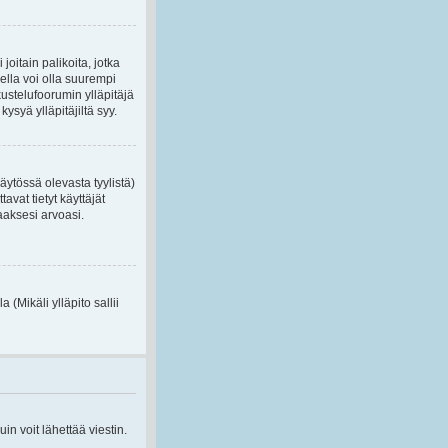
oitain palikoita, jotka
ella voi olla suurempi
ustelufoorumin ylläpitäjä
ysyä ylläpitäjiltä syy.
ytössä olevasta tyylistä)
vat tietyt käyttäjät
taaksesi arvoasi.
(Mikäli ylläpito sallii
n voit lähettää viestin.