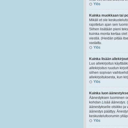
Ylös
Kuinka muokkaan tai poi
Mikäli et ole keskustelufo
rajoitetun ajan sen luom
Siihen lisätään pieni t
kuinka monta kertaa olet 
viestiä. (Heidän pitää its
vastattu.
Ylös
Kuinka lisään allekirjo
Luo allekirjoitus käyttääk
allekirjoitus
ruudun kirjoit
siihen sopivan vaihtoehdo
allekirjoituksesta, kun kirj
Ylös
Kuinka luon äänestyks
Äänestyksen luominen on 
kohdan
Lisää äänestys
.
äänestykselle otsikko ja 
äänestys päättyy. Änestys
keskustelufoorumin ylläp
Ylös