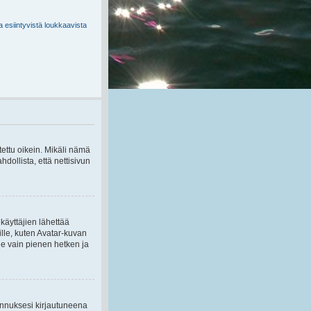
a esiintyvistä loukkaavista
tettu oikein. Mikäli nämä
dollista, että nettisivun
 käyttäjien lähettää
aille, kuten Avatar-kuvan
vie vain pienen hetken ja
unnuksesi kirjautuneena