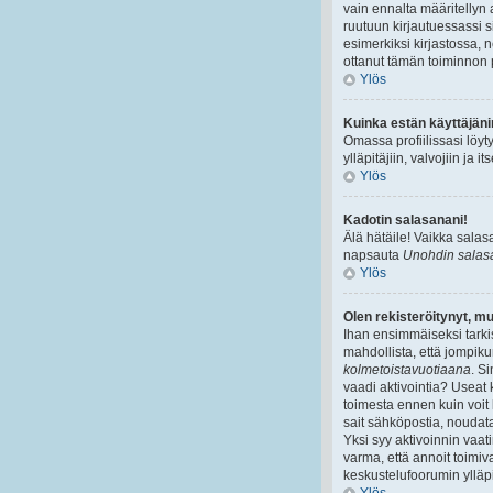
vain ennalta määritellyn 
ruutuun kirjautuessassi s
esimerkiksi kirjastossa, n
ottanut tämän toiminnon 
Ylös
Kuinka estän käyttäjäni
Omassa profiilissasi löy
ylläpitäjiin, valvojiin ja 
Ylös
Kadotin salasanani!
Älä hätäile! Vaikka sala
napsauta
Unohdin salas
Ylös
Olen rekisteröitynyt, mu
Ihan ensimmäiseksi tarki
mahdollista, että jompik
kolmetoistavuotiaana
. S
vaadi aktivointia? Useat k
toimesta ennen kuin voit k
sait sähköpostia, noudata
Yksi syy aktivoinnin vaa
varma, että annoit toimiv
keskustelufoorumin ylläpit