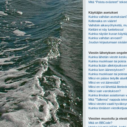
Mitä “Poista evästeet” teke
Käyttäjän asetukset
Kuinka vaihdan asetuksiani
Kellonaika on väärin!
Vaihdoin aikavyöhykettä, mutt
Kieltäni ei näy luettelossa!
Kuinka näytän kuvan käyttäj
Kuinka vaihdan arvoani?
Joudun kirjautumaan sisään,
Viestin lähetyksen ongel
Kuinka lähetän viestin kesku
Kuinka muokkaan tai poista 
Kuinka lisään allekirjoutkse
Kuinka luon äänestyksen?
Kuinka muokkaan tai poist
Miksi en pääse tietyille alueil
Miksi en voi äänestää?
Miksi en voi lähettää liitetie
Miksi sain varoituksen?
Kuinka ilmoitan asiattoman vi
Mitä "Tallenna" nappula tek
Miksi viestini vaatii hyväks
Kuinka tönäisen viestiketjua
Viestien muotoilu ja viesti
Mitä on BBCode?