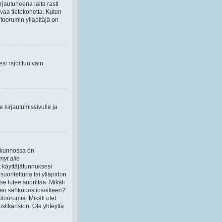
rjautuneena laita rasti
evaa tietokonetta. Kuten
lufoorumin ylläpitäjä on
si rajoittuu vain
 kirjautumissivulle ja
t kunnossa on
ynyt alle
t käyttäjätunnuksesi
suoritettuna tai ylläpidon
se tulee suorittaa. Mikäli
ivan sähköpostiosoitteen?
foorumia. Mikäli olet
ostikansion. Ota yhteyttä