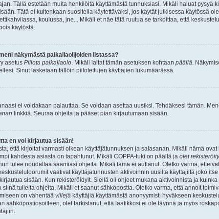
ajan. Tällä estetään muita henkilöitä käyttämästä tunnuksiasi. Mikäli haluat pysyä ki
isään. Tätä ei kuitenkaan suositella käytettäväksi, jos käytät julkisessa käytössä ol
ettikahvilassa, koulussa, jne... Mikäli et näe tätä ruutua se tarkoittaa, että keskuste
pois käytöstä.
meni näkymästä paikallaolijoiden listassa?
tyy asetus
Piilota paikallaolo
. Mikäli laitat tämän asetuksen kohtaan
päällä
. Näkymise
itsellesi. Sinut lasketaan tällöin piilotettujen käyttäjien lukumäärässä.
sanaasi ei voidakaan palauttaa. Se voidaan asettaa uusiksi. Tehdäksesi tämän. Mene
anan
linkkiä. Seuraa ohjeita ja pääset pian kirjautumaan sisään.
tta en voi kirjautua sisään!
sta, että kirjoitat varmasti oikean käyttäjätunnuksen ja salasanan. Mikäli nämä ova
umpi kahdesta asiasta on tapahtunut. Mikäli COPPA-tuki on päällä ja
olet rekisteröit
inun tulee noudattaa saamiasi ohjeita. Mikäli tämä ei auttanut. Oletko varma, etteivä
eskustelufoorumit vaativat käyttäjätunnusten aktivoinnin uusilta käyttäjiltä joko itse 
irjautua sisään. Kun rekisteröidyit. Siellä oli ohjeet mukana aktivoinnista ja kuinka 
 siinä tulleita ohjeita. Mikäli et saanut sähköpostia. Oletko varma, että annoit toim
timiseen on vähentää
villejä
käyttäjiä käyttämästä anonyymisti hyväkseen keskustelu
an sähköpostiosoitteen, olet tarkistanut, että laatikkosi ei ole täynnä ja myös roskap
äjiin.