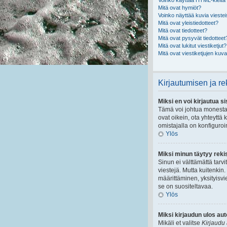
Voinko käyttää HTML-kieltä 
Mitä ovat hymiöt?
Voinko näyttää kuvia vieste
Mitä ovat yleistiedotteet?
Mitä ovat tiedotteet?
Mitä ovat pysyvät tiedotteet
Mitä ovat lukitut viestiketjut?
Mitä ovat viestiketjujen kuv
Kirjautumisen ja r
Miksi en voi kirjautua s
Tämä voi johtua monestaki
ovat oikein, ota yhteyttä 
omistajalla on konfiguroin
Ylös
Miksi minun täytyy reki
Sinun ei välttämättä tarvi
viestejä. Mutta kuitenkin.
määrittäminen, yksityisvie
se on suositeltavaa.
Ylös
Miksi kirjaudun ulos au
Mikäli et valitse
Kirjaudu 