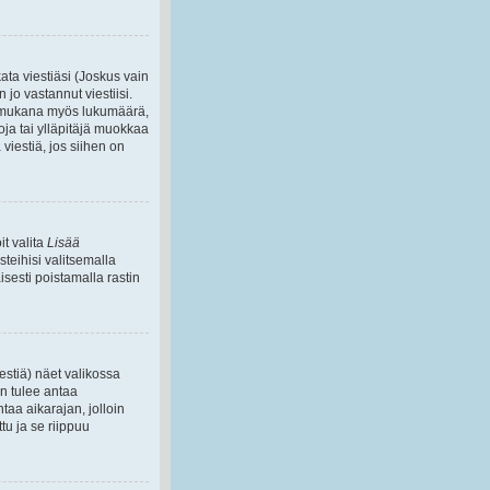
kata viestiäsi (Joskus vain
 jo vastannut viestiisi.
n mukana myös lukumäärä,
oja tai ylläpitäjä muokkaa
 viestiä, jos siihen on
it valita
Lisää
steihisi valitsemalla
isesti poistamalla rastin
estiä) näet valikossa
un tulee antaa
taa aikarajan, jolloin
tu ja se riippuu