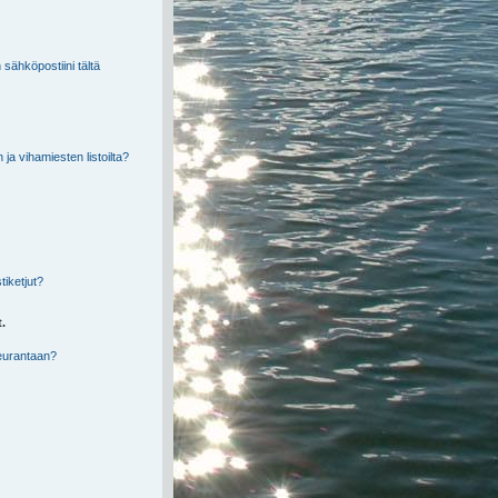
 sähköpostiini tältä
 ja vihamiesten listoilta?
tiketjut?
t.
seurantaan?
?