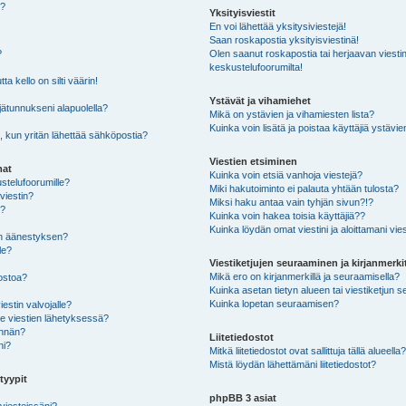
e?
Yksityisviestit
En voi lähettää yksitysiviestejä!
Saan roskapostia yksityisviestinä!
?
Olen saanut roskapostia tai herjaavan viestin
keskustelufoorumilta!
a kello on silti väärin!
Ystävät ja vihamiehet
ätunnukseni alapuolella?
Mikä on ystävien ja vihamiesten lista?
Kuinka voin lisätä ja poistaa käyttäjiä ystävien
 kun yritän lähettää sähköpostia?
Viestien etsiminen
mat
Kuinka voin etsiä vanhoja viestejä?
stelufoorumille?
Miki hakutoiminto ei palauta yhtään tulosta?
viestin?
Miksi haku antaa vain tyhjän sivun?!?
n?
Kuinka voin hakea toisia käyttäjiä??
Kuinka löydän omat viestini ja aloittamani vies
an äänestyksen?
le?
Viestiketjujen seuraaminen ja kirjanmerki
Mikä ero on kirjanmerkillä ja seuraamisella?
dostoa?
Kuinka asetan tietyn alueen tai viestiketjun 
Kuinka lopetan seuraamisen?
estin valvojalle?
ee viestien lähetyksessä?
ynnän?
Liitetiedostot
ni?
Mitkä liitetiedostot ovat sallittuja tällä alueella
Mistä löydän lähettämäni liitetiedostot?
tyypit
phpBB 3 asiat