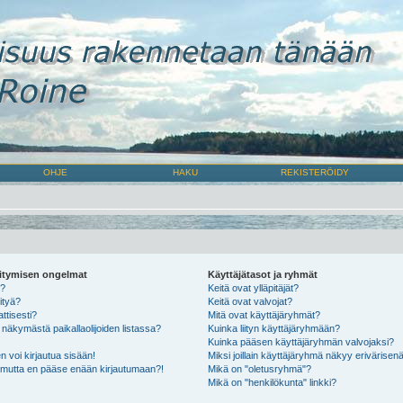
OHJE
HAKU
REKISTERÖIDY
öitymisen ongelmat
Käyttäjätasot ja ryhmät
n?
Keitä ovat ylläpitäjät?
ityä?
Keitä ovat valvojat?
ttisesti?
Mitä ovat käyttäjäryhmät?
näkymästä paikallaolijoiden listassa?
Kuinka liityn käyttäjäryhmään?
Kuinka pääsen käyttäjäryhmän valvojaksi?
n voi kirjautua sisään!
Miksi joillain käyttäjäryhmä näkyy erivärisen
, mutta en pääse enään kirjautumaan?!
Mikä on "oletusryhmä"?
Mikä on "henkilökunta" linkki?