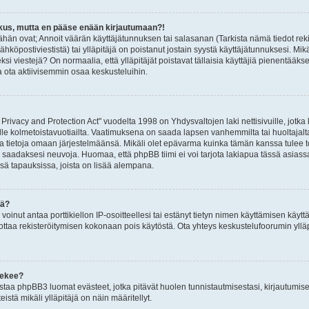
skus, mutta en pääse enään kirjautumaan?!
hän ovat; Annoit väärän käyttäjätunnuksen tai salasanan (Tarkista nämä tiedot rek
köpostiviestistä) tai ylläpitäjä on poistanut jostain syystä käyttäjätunnuksesi. Mik
eksi viestejä? On normaalia, että ylläpitäjät poistavat tällaisia käyttäjiä pienentää
a ota aktiivisemmin osaa keskusteluihin.
Privacy and Protection Act" vuodelta 1998 on Yhdysvaltojen laki nettisivuille, jotka
alle kolmetoistavuotiailta. Vaatimuksena on saada lapsen vanhemmilta tai huoltajalta 
a tietoja omaan järjestelmäänsä. Mikäli olet epävarma kuinka tämän kanssa tulee to
saadaksesi neuvoja. Huomaa, että phpBB tiimi ei voi tarjota lakiapua tässä asiassa 
ssä tapauksissa, joista on lisää alempana.
yä?
voinut antaa porttikiellon IP-osoitteellesi tai estänyt tietyn nimen käyttämisen käyt
ttaa rekisteröitymisen kokonaan pois käytöstä. Ota yhteys keskustelufoorumin ylläp
tekee?
istaa phpBB3 luomat evästeet, jotka pitävät huolen tunnistautmisestasi, kirjautumis
teistä mikäli ylläpitäjä on näin määritellyt.