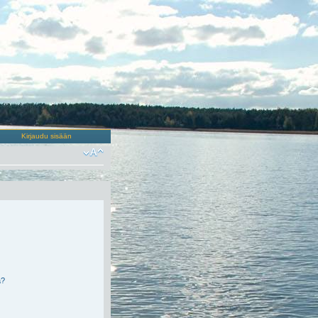
Kirjaudu sisään
ä?