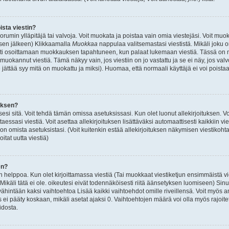
sta viestin?
orumin ylläpitäjä tai valvoja. Voit muokata ja poistaa vain omia viestejäsi. Voit muo
isen jälkeen) Klikkaamalla
Muokkaa
nappulaa valitsemastasi viestistä. Mikäli joku on
eksti osoittamaan muokkauksen tapahtuneen, kun palaat lukemaan viestiä. Tässä o
muokannut viestiä. Tämä näkyy vain, jos viestiin on jo vastattu ja se ei näy, jos valv
e jättää syy mitä on muokattu ja miksi). Huomaa, että normaali käyttäjä ei voi poistaa
utksen?
sesi sitä. Voit tehdä tämän omissa asetuksissasi. Kun olet luonut allekirjoituksen. Vo
taessasi viestiä. Voit asettaa allekirjoituksen lisättäväksi automaattisesti kaikkiin vie
n omista asetuksistasi. (Voit kuitenkin estää allekirjoituksen näkymisen viestikohta
oitat uutta viestiä)
en?
helppoa. Kun olet kirjoittamassa viestiä (Tai muokkaat viestiketjun ensimmäistä vi
 (Mikäli tätä ei ole. oikeutesi eivät todennäköisesti riitä äänsetyksen luomiseen) Sin
vähintään kaksi vaihtoehtoa Lisää kaikki vaihtoehdot omille riveillensä. Voit myös an
 ei pääty koskaan, mikäli asetat ajaksi 0. Vaihtoehtojen määrä voi olla myös rajoitet
idosta.