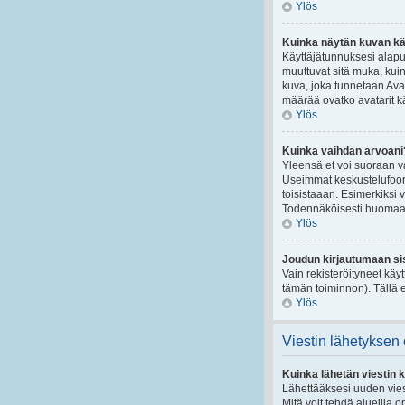
Ylös
Kuinka näytän kuvan kä
Käyttäjätunnuksesi alapuo
muuttuvat sitä muka, kuin
kuva, joka tunnetaan Ava
määrää ovatko avatarit käy
Ylös
Kuinka vaihdan arvoani
Yleensä et voi suoraan va
Useimmat keskustelufoorum
toisistaaan. Esimerkiksi v
Todennäköisesti huomaat
Ylös
Joudun kirjautumaan sis
Vain rekisteröityneet käy
tämän toiminnon). Tällä e
Ylös
Viestin lähetyksen
Kuinka lähetän viestin 
Lähettääksesi uuden vies
Mitä voit tehdä alueilla o