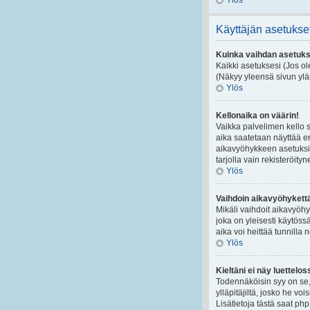
Ylös
Käyttäjän asetukse
Kuinka vaihdan asetuks
Kaikki asetuksesi (Jos ole
(Näkyy yleensä sivun ylä
Ylös
Kellonaika on väärin!
Vaikka palvelimen kello 
aika saatetaan näyttää e
aikavyöhykkeen asetuksia
tarjolla vain rekisteröityne
Ylös
Vaihdoin aikavyöhykettä,
Mikäli vaihdoit aikavyöh
joka on yleisesti käytöss
aika voi heittää tunnilla 
Ylös
Kieltäni ei näy luettelos
Todennäköisin syy on se, e
ylläpitäjiltä, josko he v
Lisätietoja tästä saat ph