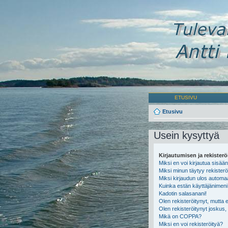
ETUSIVU
Etusivu
Usein kysyttyä
Kirjautumisen ja rekister
Miksi en voi kirjautua sisää
Miksi minun täytyy rekisterö
Miksi kirjaudun ulos automaa
Kuinka estän käyttäjänimeni 
Kadotin salasanani!
Olen rekisteröitynyt, mutta e
Olen rekisteröitynyt joskus
Mikä on COPPA?
Miksi en voi rekisteröityä?