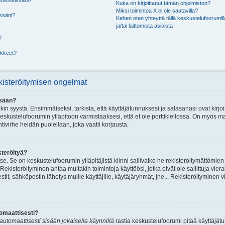
viesteissäni?
Kuka on kirjoittanut tämän ohjelmiston?
Miksi toimintoa X ei ole saatavilla?
issäni?
Kehen otan yhteyttä tällä keskustelufoorumill
ja/tai laittomista asioista
?
akkeet?
ekisteröitymisen ongelmat
isään?
n syystä. Ensimmäiseksi, tarkista, että käyttäjätunnuksesi ja salasanasi ovat kirjoi
keskustelufoorumin ylläpitoon varmistaaksesi, että et ole porttikiellossa. On myös mah
tivirhe heidän puolellaan, joka vaatii korjausta.
steröityä?
tse. Se on keskustelufoorumin ylläpitäjistä kiinni sallivatko he rekisteröitymättömien
 Rekisteröityminen antaa muitakin toimintoja käyttöösi, jotka eivät ole sallittuja vier
stit, sähköpostin lähetys muille käyttäjille, käytäjäryhmät, jne... Rekisteröityminen 
tomaattisesti?
automaattisesti sisään jokaisella käynnillä
rastia keskustelufoorumi pitää käyttäjät