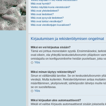
Voinko käyttää HTML-kieltä viesteissäni?
Mitä ovat hymiöt?
Voinko näyttää kuvia viesteissäni?
Mitä ovat yleistiedotteet?
Mitä ovat tiedotteet?
Mitä ovat pysyvät tiedotteet?
Mitä ovat lukitut viestiketjut?
Mitä ovat viestiketjujen kuvakkeet?
Kirjautumisen ja rekisteröitymisen ongelmat
Miksi en voi kirjautua sisään?
Tämä voi johtua monestakin syystä. Ensimmäiseksi, tarkista,
ovat oikein, ota yhteyttä keskustelufoorumin ylläpitoon varmi
omistajalla on konfigurointivirhe heidän puolellaan, joka va
Ylös
Miksi minun täytyy rekisteröityä?
Sinun ei välttämättä tarvitse. Se on keskustelufoorumin ylläp
viestejä. Mutta kuitenkin. Rekisteröityminen antaa muitakin t
määrittäminen, yksityisviestit, sähköpostin lähetys muille kä
se on suositeltavaa.
Ylös
Miksi kirjaudun ulos automaattisesti?
Mikäli et valitse
Kirjaudu automaattisesti sisään jokaisella 