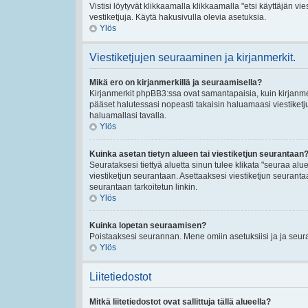
Vistisi löytyvät klikkaamalla klikkaamalla "etsi käyttäjän vies
vestiketjuja. Käytä hakusivulla olevia asetuksia.
Ylös
Viestiketjujen seuraaminen ja kirjanmerkit.
Mikä ero on kirjanmerkillä ja seuraamisella?
Kirjanmerkit phpBB3:ssa ovat samantapaisia, kuin kirjanmerk
pääset halutessasi nopeasti takaisin haluamaasi viestiketj
haluamallasi tavalla.
Ylös
Kuinka asetan tietyn alueen tai viestiketjun seurantaan
Seurataksesi tiettyä aluetta sinun tulee klikata "seuraa aluet
viestiketjun seurantaan. Asettaaksesi viestiketjun seurantaan
seurantaan tarkoitetun linkin.
Ylös
Kuinka lopetan seuraamisen?
Poistaaksesi seurannan. Mene omiin asetuksiisi ja ja seuraa
Ylös
Liitetiedostot
Mitkä liitetiedostot ovat sallittuja tällä alueella?