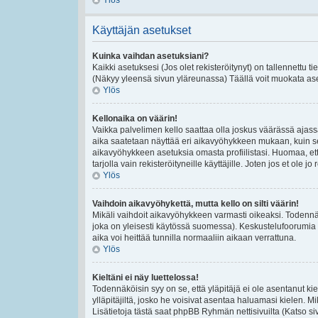
Ylös
Käyttäjän asetukset
Kuinka vaihdan asetuksiani?
Kaikki asetuksesi (Jos olet rekisteröitynyt) on tallennettu t
(Näkyy yleensä sivun yläreunassa) Täällä voit muokata ase
Ylös
Kellonaika on väärin!
Vaikka palvelimen kello saattaa olla joskus väärässä ajas
aika saatetaan näyttää eri aikavyöhykkeen mukaan, kuin se
aikavyöhykkeen asetuksia omasta profiilistasi. Huomaa, et
tarjolla vain rekisteröityneille käyttäjille. Joten jos et ole jo 
Ylös
Vaihdoin aikavyöhykettä, mutta kello on silti väärin!
Mikäli vaihdoit aikavyöhykkeen varmasti oikeaksi. Todennä
joka on yleisesti käytössä suomessa). Keskustelufoorumia e
aika voi heittää tunnilla normaaliin aikaan verrattuna.
Ylös
Kieltäni ei näy luettelossa!
Todennäköisin syy on se, että yläpitäjä ei ole asentanut kiel
ylläpitäjiltä, josko he voisivat asentaa haluamasi kielen. 
Lisätietoja tästä saat phpBB Ryhmän nettisivuilta (Katso si