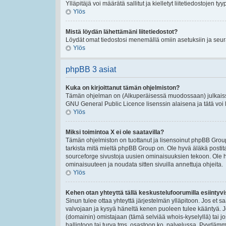
Ylläpitäjä voi määrätä sallitut ja kielletyt liitetiedostojen tyy
Ylös
Mistä löydän lähettämäni liitetiedostot?
Löydät omat tiedostosi menemällä omiin asetuksiin ja seura
Ylös
phpBB 3 asiat
Kuka on kirjoittanut tämän ohjelmiston?
Tämän ohjelman on (Alkuperäisessä muodossaan) julkaissu
GNU General Public Licence lisenssin alaisena ja tätä voi le
Ylös
Miksi toimintoa X ei ole saatavilla?
Tämän ohjelmiston on tuottanut ja lisensoinut phpBB Group
tarkista mitä mieltä phpBB Group on. Ole hyvä äläkä post
sourceforge sivustoja uusien ominaisuuksien tekoon. Ole h
ominaisuuteen ja noudata sitten sivuilla annettuja ohjeita.
Ylös
Kehen otan yhteyttä tällä keskustelufoorumilla esiintyvis
Sinun tulee ottaa yhteyttä järjestelmän ylläpitoon. Jos et s
valvojaan ja kysyä häneltä kenen puoleen tulee kääntyä. Jo
(domainin) omistajaan (tämä selviää whois-kyselyllä) tai jo
hallintoon tai turva tms. osastoon ko. palvelussa. Pyydäm