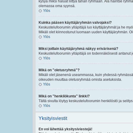
kysyä miksi haluat liittyä tähän ryhmään. Älä häiritse ryh
olemassa oma syynsä.
Ylös
Kuinka pääsen käyttäjäryhmän valvojaksi?
Keskustelufoorumin ylläpitäjä luo käyttäjäryhmät ja he my
Mikäli olet kiinnostunut luomaan uuden käyttäjäryhmän. Ole hy
Ylös
Miksi joillain käyttäjäryhmä näkyy erivärisenä?
Keskustelufoorumin ylläpitäjä on todennäköisesti antanut 
Ylös
Mikä on "oletusryhmä"?
Mikäli olet jäsenenä useammassa, kuin yhdessä ryhmässä. O
oikeuden muuttaa oletusryhmää omista asetuksista.
Ylös
Mikä on "henkilökunta" linkki?
Tältä sivulta löytyy keskustelufoorumin henkilöstö ja selity
Ylös
Yksityisviestit
En voi lähettää yksitysiviestejä!