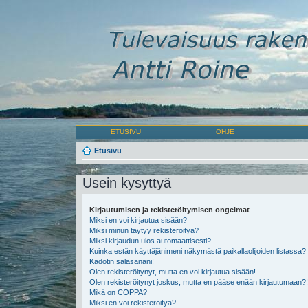
ETUSIVU
OHJE
Etusivu
Usein kysyttyä
Kirjautumisen ja rekisteröitymisen ongelmat
Miksi en voi kirjautua sisään?
Miksi minun täytyy rekisteröityä?
Miksi kirjaudun ulos automaattisesti?
Kuinka estän käyttäjänimeni näkymästä paikallaolijoiden listassa?
Kadotin salasanani!
Olen rekisteröitynyt, mutta en voi kirjautua sisään!
Olen rekisteröitynyt joskus, mutta en pääse enään kirjautumaan?!
Mikä on COPPA?
Miksi en voi rekisteröityä?