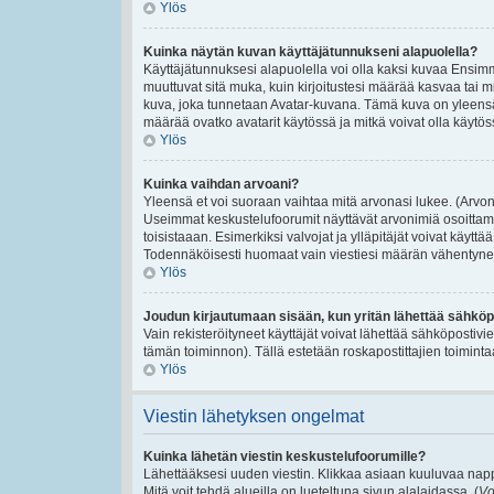
Ylös
Kuinka näytän kuvan käyttäjätunnukseni alapuolella?
Käyttäjätunnuksesi alapuolella voi olla kaksi kuvaa Ensimmäi
muuttuvat sitä muka, kuin kirjoitustesi määrää kasvaa tai m
kuva, joka tunnetaan Avatar-kuvana. Tämä kuva on yleensä 
määrää ovatko avatarit käytössä ja mitkä voivat olla käytössä
Ylös
Kuinka vaihdan arvoani?
Yleensä et voi suoraan vaihtaa mitä arvonasi lukee. (Arvon
Useimmat keskustelufoorumit näyttävät arvonimiä osoittamaan
toisistaaan. Esimerkiksi valvojat ja ylläpitäjät voivat käyttä
Todennäköisesti huomaat vain viestiesi määrän vähentynee
Ylös
Joudun kirjautumaan sisään, kun yritän lähettää sähköp
Vain rekisteröityneet käyttäjät voivat lähettää sähköpostivi
tämän toiminnon). Tällä estetään roskapostittajien toiminta
Ylös
Viestin lähetyksen ongelmat
Kuinka lähetän viestin keskustelufoorumille?
Lähettääksesi uuden viestin. Klikkaa asiaan kuuluvaa nappu
Mitä voit tehdä alueilla on lueteltuna sivun alalaidassa. (
Vo