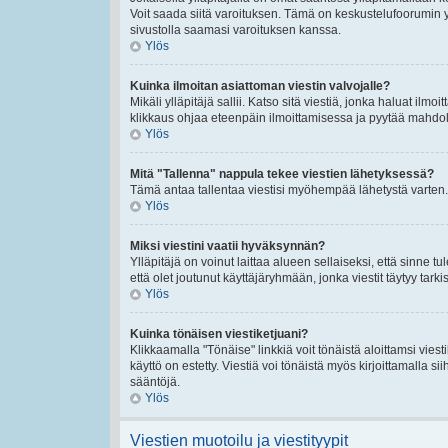
Voit saada siitä varoituksen. Tämä on keskustelufoorumin y
sivustolla saamasi varoituksen kanssa.
Ylös
Kuinka ilmoitan asiattoman viestin valvojalle?
Mikäli ylläpitäjä sallii. Katso sitä viestiä, jonka haluat ilmo
klikkaus ohjaa eteenpäin ilmoittamisessa ja pyytää mahdolli
Ylös
Mitä "Tallenna" nappula tekee viestien lähetyksessä?
Tämä antaa tallentaa viestisi myöhempää lähetystä varten. 
Ylös
Miksi viestini vaatii hyväksynnän?
Ylläpitäjä on voinut laittaa alueen sellaiseksi, että sinne t
että olet joutunut käyttäjäryhmään, jonka viestit täytyy tarki
Ylös
Kuinka tönäisen viestiketjuani?
Klikkaamalla "Tönäise" linkkiä voit tönäistä aloittamsi viest
käyttö on estetty. Viestiä voi tönäistä myös kirjoittamalla s
sääntöjä.
Ylös
Viestien muotoilu ja viestityypit