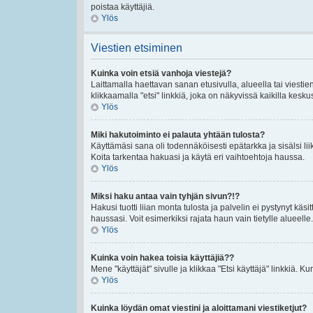
poistaa käyttäjiä.
Ylös
Viestien etsiminen
Kuinka voin etsiä vanhoja viestejä?
Laittamalla haettavan sanan etusivulla, alueella tai viestie
klikkaamalla "etsi" linkkiä, joka on näkyvissä kaikilla kesku
Ylös
Miki hakutoiminto ei palauta yhtään tulosta?
Käyttämäsi sana oli todennäköisesti epätarkka ja sisälsi lii
Koita tarkentaa hakuasi ja käytä eri vaihtoehtoja haussa.
Ylös
Miksi haku antaa vain tyhjän sivun?!?
Hakusi tuotti liian monta tulosta ja palvelin ei pystynyt käsi
haussasi. Voit esimerkiksi rajata haun vain tietylle alueelle.
Ylös
Kuinka voin hakea toisia käyttäjiä??
Mene "käyttäjät" sivulle ja klikkaa "Etsi käyttäjä" linkkiä. Kun
Ylös
Kuinka löydän omat viestini ja aloittamani viestiketjut?