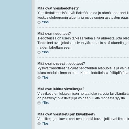
Mitä ovat yleistiedotteet?
Yleistiedotteet sisältävät tärkeää tietoa ja nämä tiedottee
keskustelufoorumin alueilla ja myös omien asetusten pääsivul
Ylös
Mitä ovat tiedotteet?
Tiedotteissa on usein tärkeää tietoa siitä alueesta, jota 
Tiedotteet ovat jokaisen sivun yläreunasta siltä alueelta, jo
näiden lähettämiseen.
Ylös
Mitä ovat pysyvät tiedotteet?
Pysyvät tiedotteet näkyvät tiedotteiden alapuolella ja vain 
lukea mhdollisimman pian. Kuten tiedotteissa. Ylläpitäjät
Ylös
Mitä ovat lukitut viestiketjut?
Viestiketjujen lukitsemisen hoitaa joko valvoja tai ylläpitäj
on päättynyt. Viestiketjuja voidaan lukita monesta syystä.
Ylös
Mitä ovat viestiketjujen kuvakkeet?
Viestiketjujen kuvakkeet ovat pieniä kuvia, joilla voi ilmais
Ylös