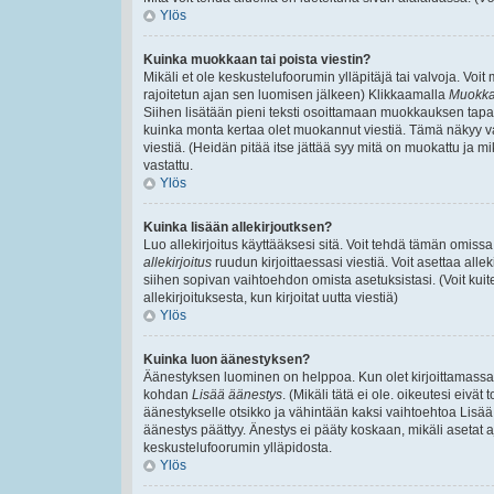
Ylös
Kuinka muokkaan tai poista viestin?
Mikäli et ole keskustelufoorumin ylläpitäjä tai valvoja. Voi
rajoitetun ajan sen luomisen jälkeen) Klikkaamalla
Muokk
Siihen lisätään pieni teksti osoittamaan muokkauksen ta
kuinka monta kertaa olet muokannut viestiä. Tämä näkyy vain,
viestiä. (Heidän pitää itse jättää syy mitä on muokattu ja mi
vastattu.
Ylös
Kuinka lisään allekirjoutksen?
Luo allekirjoitus käyttääksesi sitä. Voit tehdä tämän omissa 
allekirjoitus
ruudun kirjoittaessasi viestiä. Voit asettaa allek
siihen sopivan vaihtoehdon omista asetuksistasi. (Voit kuit
allekirjoituksesta, kun kirjoitat uutta viestiä)
Ylös
Kuinka luon äänestyksen?
Äänestyksen luominen on helppoa. Kun olet kirjoittamassa v
kohdan
Lisää äänestys
. (Mikäli tätä ei ole. oikeutesi eiv
äänestykselle otsikko ja vähintään kaksi vaihtoehtoa Lisää k
äänestys päättyy. Änestys ei pääty koskaan, mikäli asetat aj
keskustelufoorumin ylläpidosta.
Ylös