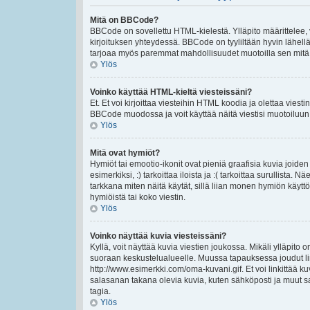
Mitä on BBCode?
BBCode on sovellettu HTML-kielestä. Ylläpito määrittelee,
kirjoituksen yhteydessä. BBCode on tyyliltään hyvin lähellä 
tarjoaa myös paremmat mahdollisuudet muotoilla sen mitä ha
Ylös
Voinko käyttää HTML-kieltä viesteissäni?
Et. Et voi kirjoittaa viesteihin HTML koodia ja olettaa vie
BBCode muodossa ja voit käyttää näitä viestisi muotoiluun
Ylös
Mitä ovat hymiöt?
Hymiöt tai emootio-ikonit ovat pieniä graafisia kuvia joiden
esimerkiksi, :) tarkoittaa iloista ja :( tarkoittaa surullista.
tarkkana miten näitä käytät, sillä liian monen hymiön käyttö
hymiöistä tai koko viestin.
Ylös
Voinko näyttää kuvia viesteissäni?
Kyllä, voit näyttää kuvia viestien joukossa. Mikäli ylläpito o
suoraan keskustelualueelle. Muussa tapauksessa joudut lin
http://www.esimerkki.com/oma-kuvani.gif. Et voi linkittää kuv
salasanan takana olevia kuvia, kuten sähköposti ja muut s
tagia.
Ylös