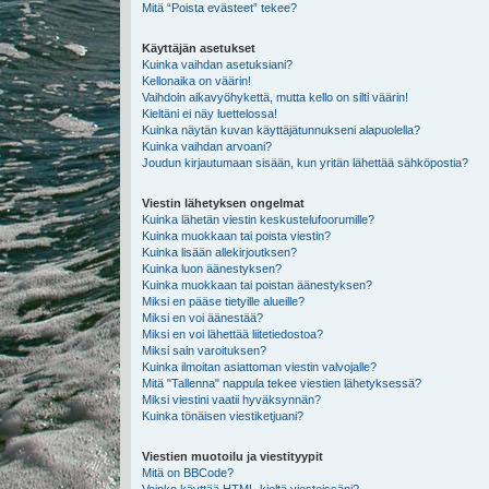
Mitä “Poista evästeet” tekee?
Käyttäjän asetukset
Kuinka vaihdan asetuksiani?
Kellonaika on väärin!
Vaihdoin aikavyöhykettä, mutta kello on silti väärin!
Kieltäni ei näy luettelossa!
Kuinka näytän kuvan käyttäjätunnukseni alapuolella?
Kuinka vaihdan arvoani?
Joudun kirjautumaan sisään, kun yritän lähettää sähköpostia?
Viestin lähetyksen ongelmat
Kuinka lähetän viestin keskustelufoorumille?
Kuinka muokkaan tai poista viestin?
Kuinka lisään allekirjoutksen?
Kuinka luon äänestyksen?
Kuinka muokkaan tai poistan äänestyksen?
Miksi en pääse tietyille alueille?
Miksi en voi äänestää?
Miksi en voi lähettää liitetiedostoa?
Miksi sain varoituksen?
Kuinka ilmoitan asiattoman viestin valvojalle?
Mitä "Tallenna" nappula tekee viestien lähetyksessä?
Miksi viestini vaatii hyväksynnän?
Kuinka tönäisen viestiketjuani?
Viestien muotoilu ja viestityypit
Mitä on BBCode?