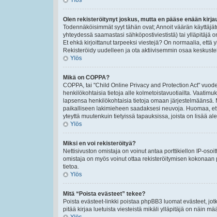
Ylös
Olen rekisteröitynyt joskus, mutta en pääse enään kirj
Todennäköisimmät syyt tähän ovat; Annoit väärän käyttäjät
yhteydessä saamastasi sähköpostiviestistä) tai ylläpitäjä o
Et ehkä kirjoittanut tarpeeksi viestejä? On normaalia, että 
Rekisteröidy uudelleen ja ota aktiivisemmin osaa keskustel
Ylös
Mikä on COPPA?
COPPA, tai "Child Online Privacy and Protection Act" vuodel
henkilökohtaisia tietoja alle kolmetoistavuotiailta. Vaatimu
lapsensa henkilökohtaisia tietoja omaan järjestelmäänsä. 
paikalliseen lakimieheen saadaksesi neuvoja. Huomaa, että p
yteyttä muutenkuin tietyissä tapauksissa, joista on lisää a
Ylös
Miksi en voi rekisteröityä?
Nettisivuston omistaja on voinut antaa porttikiellon IP-osoi
omistaja on myös voinut ottaa rekisteröitymisen kokonaan p
tietoa.
Ylös
Mitä “Poista evästeet” tekee?
Poista evästeet-linkki poistaa phpBB3 luomat evästeet, jotk
pitää kirjaa luetuista viesteistä mikäli ylläpitäjä on näin määr