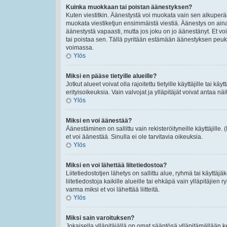
Kuinka muokkaan tai poistan äänestyksen?
Kuten viestitkin. Äänestystä voi muokata vain sen alkuperäi
muokata viestiketjun ensimmäistä viestiä. Äänestys on ain
äänestystä vapaasti, mutta jos joku on jo äänestänyt. Et voi
tai poistaa sen. Tällä pyritään estämään äänestyksen peu
voimassa.
Ylös
Miksi en pääse tietyille alueille?
Jotkut alueet voivat olla rajoitettu tietyille käyttäjille tai käyt
erityisoikeuksia. Vain valvojat ja ylläpitäjät voivat antaa näi
Ylös
Miksi en voi äänestää?
Äänestäminen on sallittu vain rekisteröityneille käyttäjille
et voi äänestää. Sinulla ei ole tarvitavia oikeuksia.
Ylös
Miksi en voi lähettää liitetiedostoa?
Liitetiedostotjen lähetys on sallittu alue, ryhmä tai käyttäj
liitetiedostoja kaikille alueille tai ehkäpä vain ylläpitäjien
varma miksi et voi lähettää liitteitä.
Ylös
Miksi sain varoituksen?
Jokaisella ylläpitäjällä on omat sääntösä ylläpitämällään ke