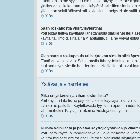
Tähän on kolme syytä: Et ole rekisteröitynyt tai et ole kirj
yksitysiviestit kokonaan pois käytöstä, tai sitten sinulta on
ylläpitoon selvittääksesi miksi viestien lähetys ei ole sallittu
Ylös
Saan roskapostia yksityisviestinä!
Voit estää tiettyä käyttäjää lähettämästä sinulle viestejä a
käyttäjltä. Ilmoita siitä aina ylläpitäjille, sillä he voivat es
Ylös
Olen saanut roskapostia tai herjaavan viestin sähköposti
Tämä on valitettavaa. Sähköpostin lähetystoiminto kuitenkin se
mukaan myös viestin header tiedot. Näillä tiedoilla voidaan 
Ylös
Ystävät ja vihamiehet
Mikä on ystävien ja vihamiesten lista?
Voit käyttää tätä listaa järjestelläksesi käyttäjiä. Ystävälis
ovatko he paikalla. Käytettävästä tyylistä riippuen näiden k
vihamieheksi. Käyttäjän tekemiä viestejä ei näytetä.
Ylös
Kuinka voin lisätä ja poistaa käyttäjiä ystävien ja vihami
Voit lisätä käyttäjiä kahdella tavalla. Joko menemällä katsom
vaihtoehtoisesti omista asetuksistasi. Voit lisätä käyttäjän