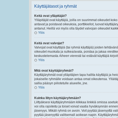
Käyttäjätasot ja ryhmät
Keitä ovat ylläpitäjät?
Ylläpitäjät ovat käyttäjiä, joilla on suurimmat oikeudet ko
antavat ja poistavat oikeuksia, porttikiellot, luovat käyttäj
antanut. Heillä voi myös olla täydet valvojan oikeudet kaikki
Ylös
Keitä ovat valvojat?
Valvojat ovat käyttäjiä (tai ryhmä käyttäjiä) joiden tehtäv
oikeudet muokata ja sulkea/avata, poistaa ja jakaa viestiket
keskustelemasta
Aiheen vierestä
tai estävät käyttäjiä kirj
Ylös
Mitä ovat käyttäjäryhmät?
Käyttäjäryhmät ovat ylläpitäjien tapa hallita käyttäjiä ja 
jokaiselle ryhmälle voidaan antaa omat oikeutensa. Ylläitäjä
sallia pääsyn piilotetulle alueelle, jne.
Ylös
Kuinka liityn käyttäjäryhmään?
Liittyäksesi käyttäjäryhmääm klikkaa linkkiä omissa asetuks
voi olla
rajoitettu
ja toiset voivat vaatia hyväksynnän ennen lii
jäsenyys. Mikäli ryhmä on avoin. Voit pyytää jäsenyyttä va
pyytää jäsenyyttä valitsemall aoikean napin. Käyttäjäryhm