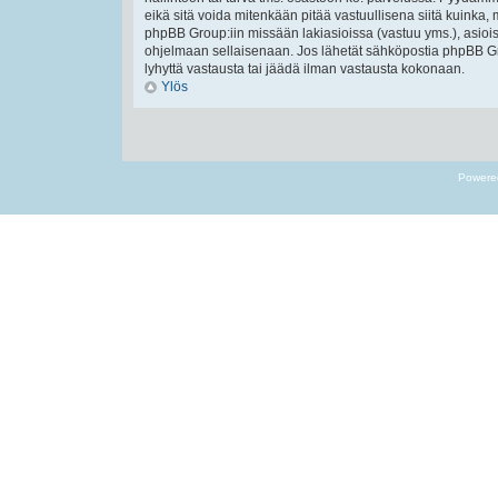
eikä sitä voida mitenkään pitää vastuullisena siitä kuinka, 
phpBB Group:iin missään lakiasioissa (vastuu yms.), asiois
ohjelmaan sellaisenaan. Jos lähetät sähköpostia phpBB Gr
lyhyttä vastausta tai jäädä ilman vastausta kokonaan.
Ylös
Powere