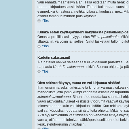
vain ennalta määritellyn ajan. Tällä estetään muita henkilöi
ruutuun kirjautuessassi sisään. Tätä ei kuitenkaan suositell
esimerkiksi kirjastossa, nettikahvilassa, koulussa, jne... Mik
ottanut tämän toiminnon pois käytöstä.
Ylös
Kuinka estän käyttäjänimeni näkymästä paikallaolijoide
Omassa profiilissasi löytyy asetus
Piilota paikallaolo
. Mikä
ylläpitäjiin, valvojiin ja itsellesi. Sinut lasketaan tällöin pi
Ylös
Kadotin salasanani!
Älä hätäile! Vaikka salasanaasi ei voidakaan palauttaa. Se
napsauta
Unohdin salasanan
linkkiä. Seuraa ohjeita ja p
Ylös
Olen rekisteröitynyt, mutta en voi kirjautua sisään!
Ihan ensimmäiseksi tarkista, että kirjoitat varmasti oikea
mahdollista, että jompikumpi kahdesta asiasta on tapahtun
kolmetoistavuotiaana
. Sinun tulee noudattaa saamiasi ohjei
vaadi aktivointia? Useat keskustelufoorumit vaativat käyttäjä
toimesta ennen kuin voit kirjautua sisään. Kun rekisteröidyit
sait sähköpostia, noudata siinä tulleita ohjeita. Mikäli et
Yksi syy aktivoinnin vaatimiseen on vähentää
villejä
käyttä
varma, että annoit toimivan sähköpostiosoitteen, olet tarkis
keskustelufoorumin ylläpitäjiin.