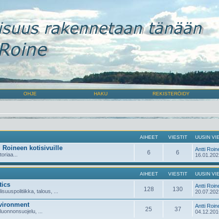
OHJE
HAKU
REKISTERÖIDY
AIHEET
VIESTIT
UUSIN VI
i Roineen kotisivuille
Antti Roin
6
6
toriaa...
16.01.202
AIHEET
VIESTIT
UUSIN VI
tics
Antti Roin
128
130
lisuuspolitiikka, talous, ...
20.07.202
vironment
Antti Roin
25
37
 luonnonsuojelu, ...
04.12.201