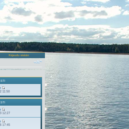
Kirjaudu sisään
ESTI
e
2 11:50
ESTI
e
3 12:27
e
6 17:45