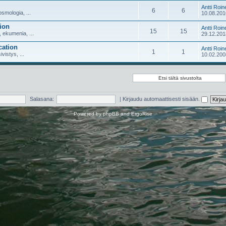
Antti Roin
6
6
smologia, ...
10.08.201
ion
Antti Roin
15
15
 ekumenia, ...
29.12.201
cation
Antti Roin
1
1
ivistys, ...
10.02.200
Salasana:
|
Kirjaudu automaattisesti sisään.
Powered by
phpBB
and
ErgoRise