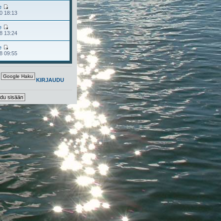
e
0 18:13
e
8 13:24
e
8 09:55
KIRJAUDU