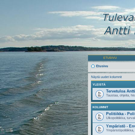
ETUSIVU
Etusivu
Näytä uudet kolumnit
YLEISTÄ
Tervetuloa Antt
Taustaa, ohjeita, his
KOLUMNIT
Politiikka - Poli
Ulkopolitiikka, turval
Ympäristö - En
Ympäristöpolitiikka,