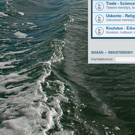
Tiede - Science
Tieteen merkitys, ko
Uskonto - Relig
Uskonnon merkitys,
Koulutus - Edu
Koulutus, kulttuuri, s
SISÄÄN
•
REKISTERÖIDY
Käyttäjätunnus: