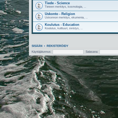
Tiede - Science
Tieteen merkitys, kosmologia, ...
Uskonto - Religion
Uskonnon merkitys, ekumenia, ...
Koulutus - Education
Koulutus, kulttuuri, sivistys, ...
SISÄÄN
•
REKISTERÖIDY
Käyttäjätunnus:
Salasana:
Powere