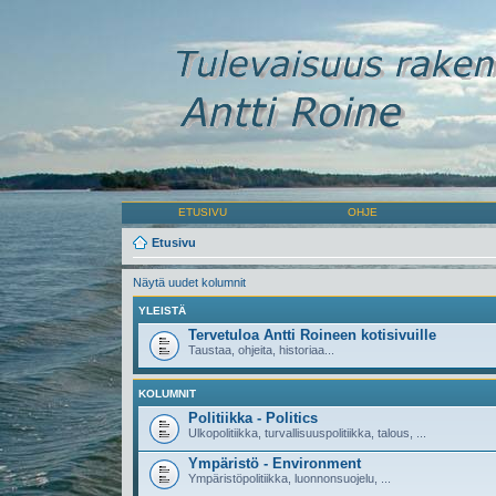
ETUSIVU
OHJE
Etusivu
Näytä uudet kolumnit
YLEISTÄ
Tervetuloa Antti Roineen kotisivuille
Taustaa, ohjeita, historiaa...
KOLUMNIT
Politiikka - Politics
Ulkopolitiikka, turvallisuuspolitiikka, talous, ...
Ympäristö - Environment
Ympäristöpolitiikka, luonnonsuojelu, ...