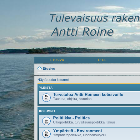
ETUSIVU
OHJE
Etusivu
Näytä uudet kolumnit
YLEISTÄ
Tervetuloa Antti Roineen kotisivuille
Taustaa, ohjeita, historiaa...
KOLUMNIT
Politiikka - Politics
Ulkopolitiikka, turvallisuuspolitiikka, talous, ...
Ympäristö - Environment
Ympäristöpolitiikka, luonnonsuojelu, ...