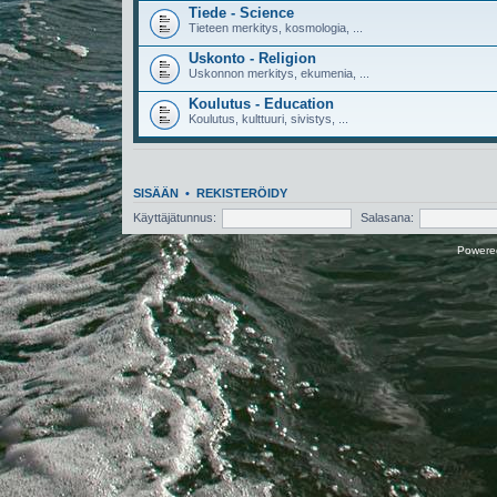
Tiede - Science
Tieteen merkitys, kosmologia, ...
Uskonto - Religion
Uskonnon merkitys, ekumenia, ...
Koulutus - Education
Koulutus, kulttuuri, sivistys, ...
SISÄÄN
•
REKISTERÖIDY
Käyttäjätunnus:
Salasana:
Powere