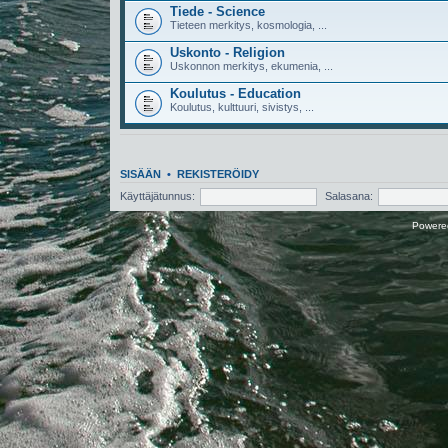
Tiede - Science
Tieteen merkitys, kosmologia, ...
Uskonto - Religion
Uskonnon merkitys, ekumenia, ...
Koulutus - Education
Koulutus, kulttuuri, sivistys, ...
SISÄÄN
•
REKISTERÖIDY
Käyttäjätunnus:
Salasana:
Powere