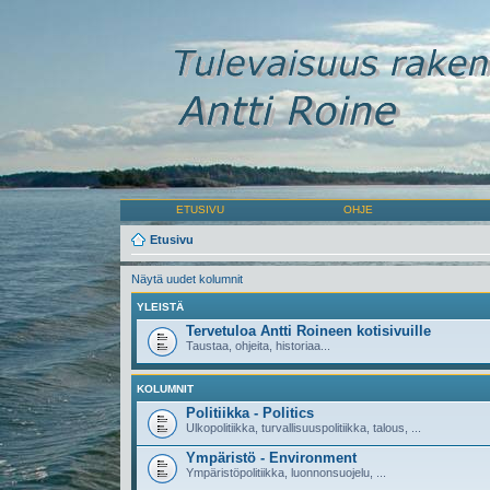
ETUSIVU
OHJE
Etusivu
Näytä uudet kolumnit
YLEISTÄ
Tervetuloa Antti Roineen kotisivuille
Taustaa, ohjeita, historiaa...
KOLUMNIT
Politiikka - Politics
Ulkopolitiikka, turvallisuuspolitiikka, talous, ...
Ympäristö - Environment
Ympäristöpolitiikka, luonnonsuojelu, ...