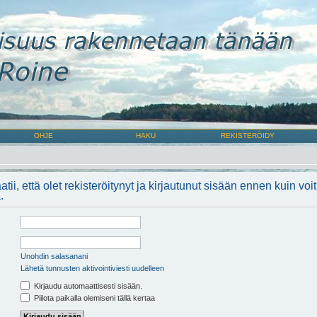
OHJE
HAKU
REKISTERÖIDY
atii, että olet rekisteröitynyt ja kirjautunut sisään ennen kuin voi
.
Unohdin salasanani
Lähetä tunnusten aktivointiviesti uudelleen
Kirjaudu automaattisesti sisään.
Piilota paikalla olemiseni tällä kertaa