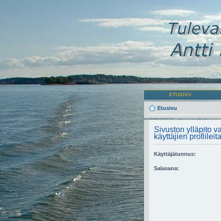
ETUSIVU
Etusivu
Sivuston ylläpito va
käyttäjien profiileita
Käyttäjätunnus:
Salasana: