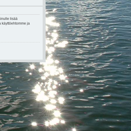
inulle lisää
kea käyttöehtomme ja