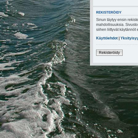
REKISTERÖIDY
Sinun täytyy ensin rekiste
mahdollisuuksia. Sivuston
siihen liittyvät käytännö
Käyttöehdot
|
Yksityisy
Rekisteröidy