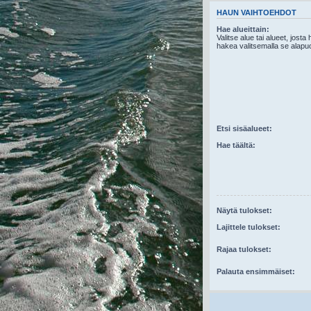
HAUN VAIHTOEHDOT
Hae alueittain:
Valitse alue tai alueet, josta
hakea valitsemalla se alapuo
Etsi sisäalueet:
Hae täältä:
Näytä tulokset:
Lajittele tulokset:
Rajaa tulokset:
Palauta ensimmäiset: