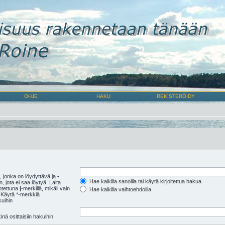
OHJE
HAKU
REKISTERÖIDY
 jonka on löydyttävä ja
-
Hae kaikilla sanoilla tai käytä kirjoitettua hakua
 jota ei saa löytyä. Laita
rotettuna
|
-merkillä, mikäli vain
Hae kaikilla vaihtoehdoilla
 Käytä *-merkkiä
kuihin
nä osittaisiin hakuihin