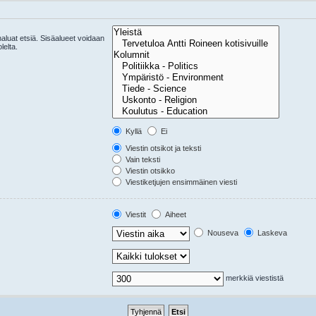
 haluat etsiä. Sisäalueet voidaan
lelta.
Kyllä
Ei
Viestin otsikot ja teksti
Vain teksti
Viestin otsikko
Viestiketjujen ensimmäinen viesti
Viestit
Aiheet
Nouseva
Laskeva
merkkiä viestistä