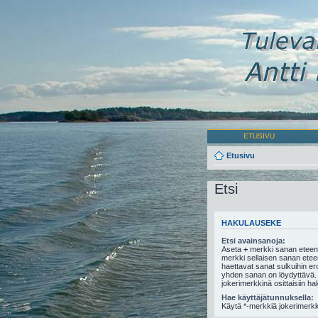
ETUSIVU
Etusivu
Etsi
HAKULAUSEKE
Etsi avainsanoja:
Aseta
+
merkki sanan eteen,
merkki sellaisen sanan eteen,
haettavat sanat sulkuihin e
yhden sanan on löydyttävä.
jokerimerkkinä osittaisiin ha
Hae käyttäjätunnuksella:
Käytä *-merkkiä jokerimerkki