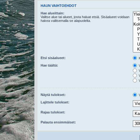
HAUN VAIHTOEHDOT
Hae alueittain:
Valitse alue tai alueet, josta haluat etsiä. Sisäalueet voidaan
hakea valitsemalla se alapuolelta.
Etsi sisäalueet:
K
Hae täältä:
V
V
V
V
Näytä tulokset:
V
Lajittele tulokset:
Rajaa tulokset:
Palauta ensimmäiset: