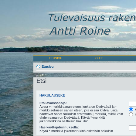
ETUSIVU
OHJE
Etusivu
Etsi
HAKULAUSEKE
Etsi avainsanoja:
Aseta
+
merkki sanan eteen, jonka on löydyttävä ja
-
H
merkki sellaisen sanan eteen, jota ei saa löytyä. Laita
haettavat sanat sulkuihin erotettuna
|
-merkillä, mikäli vain
H
yhden sanan on löydyttävä. Käytä *-merkkiä
jokerimerkkinä osittaisiin hakuihin
Hae käyttäjätunnuksella:
Käytä *-merkkiä jokerimerkkinä osittaisiin hakuihin