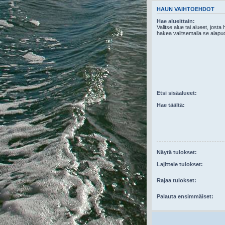
HAUN VAIHTOEHDOT
Hae alueittain:
Valitse alue tai alueet, josta
hakea valitsemalla se alapuo
Etsi sisäalueet:
Hae täältä:
Näytä tulokset:
Lajittele tulokset:
Rajaa tulokset:
Palauta ensimmäiset: