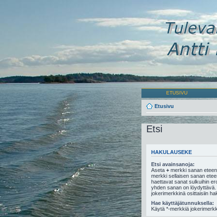
ETUSIVU
Etusivu
Etsi
HAKULAUSEKE
Etsi avainsanoja:
Aseta
+
merkki sanan eteen,
merkki sellaisen sanan eteen,
haettavat sanat sulkuihin e
yhden sanan on löydyttävä.
jokerimerkkinä osittaisiin ha
Hae käyttäjätunnuksella:
Käytä *-merkkiä jokerimerkki