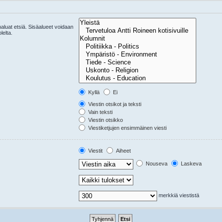
 haluat etsiä. Sisäalueet voidaan
lelta.
Kyllä
Ei
Viestin otsikot ja teksti
Vain teksti
Viestin otsikko
Viestiketjujen ensimmäinen viesti
Viestit
Aiheet
Nouseva
Laskeva
merkkiä viestistä