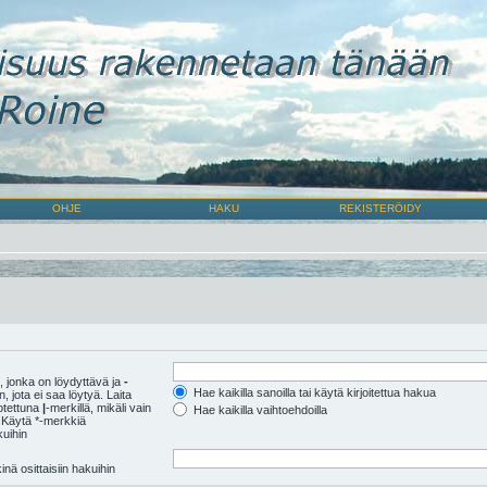
OHJE
HAKU
REKISTERÖIDY
 jonka on löydyttävä ja
-
Hae kaikilla sanoilla tai käytä kirjoitettua hakua
 jota ei saa löytyä. Laita
rotettuna
|
-merkillä, mikäli vain
Hae kaikilla vaihtoehdoilla
 Käytä *-merkkiä
kuihin
nä osittaisiin hakuihin