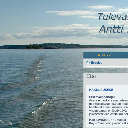
ETUSIVU
Etusivu
Etsi
HAKULAUSEKE
Etsi avainsanoja:
Aseta
+
merkki sanan eteen,
merkki sellaisen sanan eteen,
haettavat sanat sulkuihin e
yhden sanan on löydyttävä.
jokerimerkkinä osittaisiin ha
Hae käyttäjätunnuksella:
Käytä *-merkkiä jokerimerkki