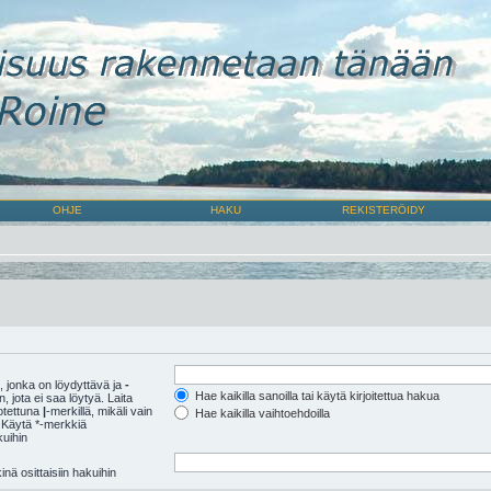
OHJE
HAKU
REKISTERÖIDY
 jonka on löydyttävä ja
-
Hae kaikilla sanoilla tai käytä kirjoitettua hakua
 jota ei saa löytyä. Laita
rotettuna
|
-merkillä, mikäli vain
Hae kaikilla vaihtoehdoilla
 Käytä *-merkkiä
kuihin
nä osittaisiin hakuihin