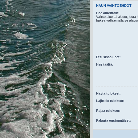
HAUN VAIHTOEHDOT
Hae alueittain:
Valitse alue tai alueet, josta
hakea valitsemalla se alapuo
Etsi sisäalueet:
Hae täältä:
Näytä tulokset:
Lajittele tulokset:
Rajaa tulokset:
Palauta ensimmäiset: