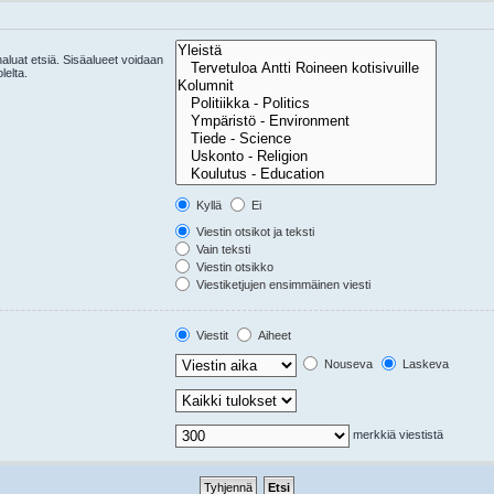
 haluat etsiä. Sisäalueet voidaan
lelta.
Kyllä
Ei
Viestin otsikot ja teksti
Vain teksti
Viestin otsikko
Viestiketjujen ensimmäinen viesti
Viestit
Aiheet
Nouseva
Laskeva
merkkiä viestistä