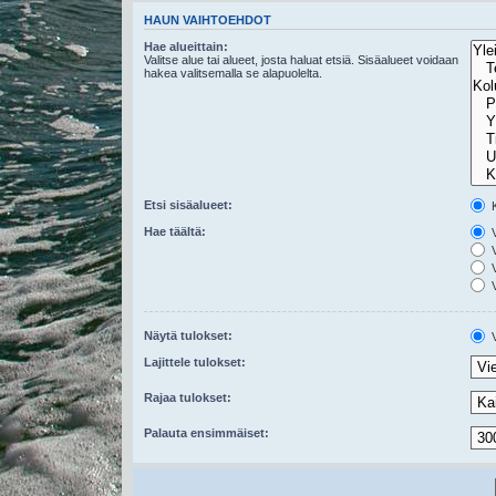
HAUN VAIHTOEHDOT
Hae alueittain:
Valitse alue tai alueet, josta haluat etsiä. Sisäalueet voidaan
hakea valitsemalla se alapuolelta.
Etsi sisäalueet:
K
Hae täältä:
V
V
V
V
Näytä tulokset:
V
Lajittele tulokset:
Rajaa tulokset:
Palauta ensimmäiset: