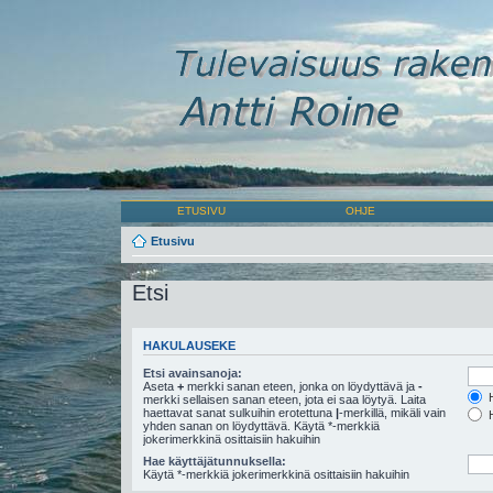
ETUSIVU
OHJE
Etusivu
Etsi
HAKULAUSEKE
Etsi avainsanoja:
Aseta
+
merkki sanan eteen, jonka on löydyttävä ja
-
H
merkki sellaisen sanan eteen, jota ei saa löytyä. Laita
haettavat sanat sulkuihin erotettuna
|
-merkillä, mikäli vain
H
yhden sanan on löydyttävä. Käytä *-merkkiä
jokerimerkkinä osittaisiin hakuihin
Hae käyttäjätunnuksella:
Käytä *-merkkiä jokerimerkkinä osittaisiin hakuihin