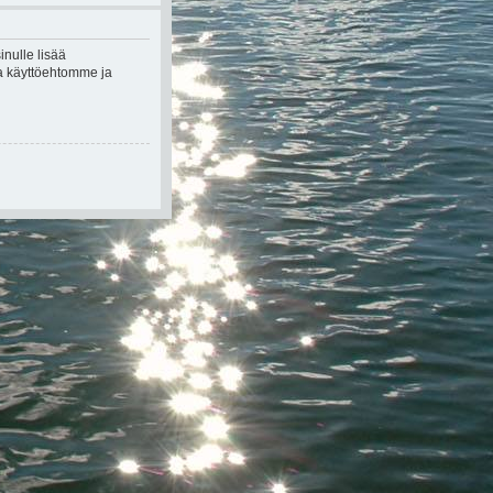
inulle lisää
kea käyttöehtomme ja