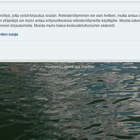
röityä, jotta voisit kirjautua sisään. Rekisteröityminen vie vain hetken, mutta antaa s
 ylläpitäjä voi myös antaa erityisoikeuksia rekisteröityneille käyttäjille. Muista lu
t ennen kirjautumista. Muista myös lukea keskustelufoorumin säännöt.
yden suoja
Powered by
phpBB
and
ErgoRise