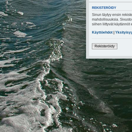
REKISTERÖIDY
Sinun täytyy ensin rekiste
mahdollisuuksia. Sivuston
siihen liittyvät käytännö
Käyttöehdot
|
Yksityisy
Rekisteröidy