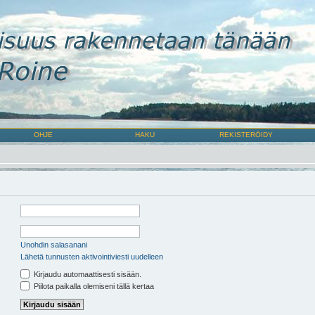
OHJE
HAKU
REKISTERÖIDY
Unohdin salasanani
Lähetä tunnusten aktivointiviesti uudelleen
Kirjaudu automaattisesti sisään.
Piilota paikalla olemiseni tällä kertaa