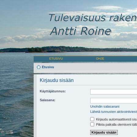
ETUSIVU
OHJE
Etusivu
Kirjaudu sisään
Käyttäjätunnus:
Salasana:
Unohdin salasanani
Lähetä tunnusten aktivointiviest
Kirjaudu automaattisesti sis
Piilota paikalla olemiseni täl