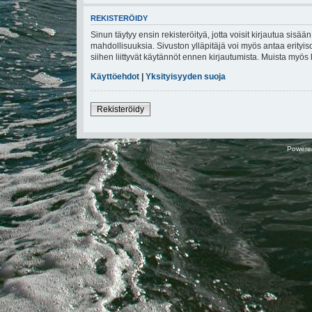
REKISTERÖIDY
Sinun täytyy ensin rekisteröityä, jotta voisit kirjautua sisä
mahdollisuuksia. Sivuston ylläpitäjä voi myös antaa erityiso
siihen liittyvät käytännöt ennen kirjautumista. Muista myö
Käyttöehdot
|
Yksityisyyden suoja
Rekisteröidy
Powere