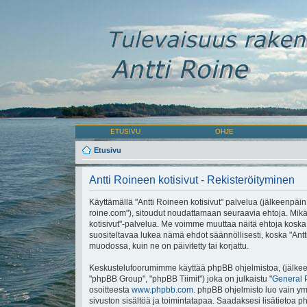
ETUSIVU
OHJE
Etusivu
Antti Roineen kotisivut - Rekisteröityminen
Käyttämällä "Antti Roineen kotisivut" palvelua (jälkeenpäin "
roine.com"), sitoudut noudattamaan seuraavia ehtoja. Mikäli 
kotisivut"-palvelua. Me voimme muuttaa näitä ehtoja ko
suositeltavaa lukea nämä ehdot säännöllisesti, koska "Antti
muodossa, kuin ne on päivitetty tai korjattu.
Keskustelufoorumimme käyttää phpBB ohjelmistoa, (jälkeen
"phpBB Group", "phpBB Tiimit") joka on julkaistu "
General 
osoitteesta
www.phpbb.com
. phpBB ohjelmisto luo vain ymp
sivuston sisältöä ja toimintatapaa. Saadaksesi lisätietoa p