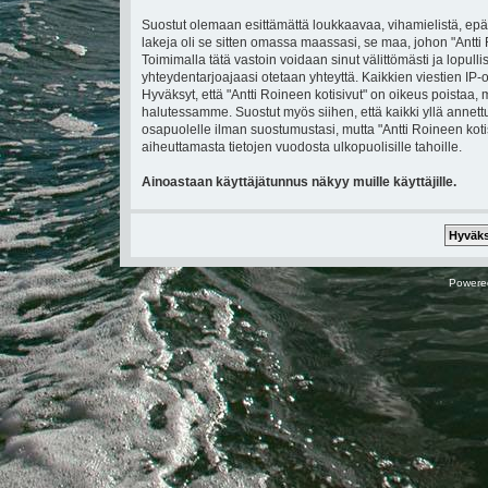
Suostut olemaan esittämättä loukkaavaa, vihamielistä, epä
lakeja oli se sitten omassa maassasi, se maa, johon "Antti Ro
Toimimalla tätä vastoin voidaan sinut välittömästi ja lopullis
yhteydentarjoajaasi otetaan yhteyttä. Kaikkien viestien IP
Hyväksyt, että "Antti Roineen kotisivut" on oikeus poistaa, 
halutessamme. Suostut myös siihen, että kaikki yllä annettu
osapuolelle ilman suostumustasi, mutta "Antti Roineen koti
aiheuttamasta tietojen vuodosta ulkopuolisille tahoille.
Ainoastaan käyttäjätunnus näkyy muille käyttäjille.
Powere