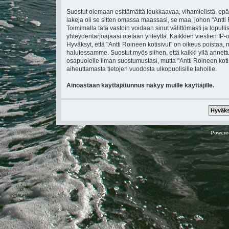
Suostut olemaan esittämättä loukkaavaa, vihamielistä, epä
lakeja oli se sitten omassa maassasi, se maa, johon "Antti Ro
Toimimalla tätä vastoin voidaan sinut välittömästi ja lopullis
yhteydentarjoajaasi otetaan yhteyttä. Kaikkien viestien IP
Hyväksyt, että "Antti Roineen kotisivut" on oikeus poistaa, 
halutessamme. Suostut myös siihen, että kaikki yllä annettu
osapuolelle ilman suostumustasi, mutta "Antti Roineen koti
aiheuttamasta tietojen vuodosta ulkopuolisille tahoille.
Ainoastaan käyttäjätunnus näkyy muille käyttäjille.
Powere