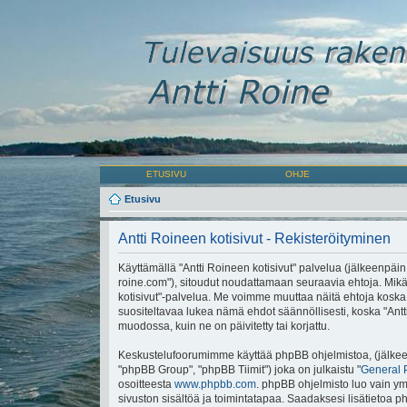
ETUSIVU
OHJE
Etusivu
Antti Roineen kotisivut - Rekisteröityminen
Käyttämällä "Antti Roineen kotisivut" palvelua (jälkeenpäin "
roine.com"), sitoudut noudattamaan seuraavia ehtoja. Mikäli 
kotisivut"-palvelua. Me voimme muuttaa näitä ehtoja ko
suositeltavaa lukea nämä ehdot säännöllisesti, koska "Antti
muodossa, kuin ne on päivitetty tai korjattu.
Keskustelufoorumimme käyttää phpBB ohjelmistoa, (jälkeen
"phpBB Group", "phpBB Tiimit") joka on julkaistu "
General 
osoitteesta
www.phpbb.com
. phpBB ohjelmisto luo vain ymp
sivuston sisältöä ja toimintatapaa. Saadaksesi lisätietoa p