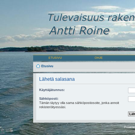
ETUSIVU
OHJE
Etusivu
Lähetä salasana
Käyttäjätunnus:
Sähköposti:
Tämän täytyy olla sama sähköpostiosoite, jonka annoit
rekisteröityessäsi.
Powere