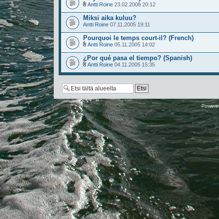
Antti Roine
23.02.2008 20:12
Miksi aika kuluu?
Antti Roine
07.11.2005 19:11
Pourquoi le temps court-il? (French)
Antti Roine
05.11.2005 14:02
¿Por qué pasa el tiempo? (Spanish)
Antti Roine
04.11.2005 15:35
Powere