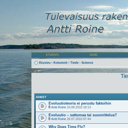
ETUSIVU
OHJE
Etusivu
‹
Kolumnit
‹
Tiede - Science
Ti
AIHEET
Evoluutioteoria ei perustu faktoihin
Antti Roine
10.08.2010 18:13
Evoluutio – sattumaa tai suunnittelua?
Antti Roine
26.07.2010 07:44
Why Does Time Fly?