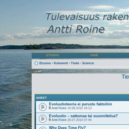
ETUSIVU
OHJE
Etusivu
‹
Kolumnit
‹
Tiede - Science
Ti
AIHEET
Evoluutioteoria ei perustu faktoihin
Antti Roine
10.08.2010 18:13
Evoluutio – sattumaa tai suunnittelua?
Antti Roine
26.07.2010 07:44
Why Does Time Fly?