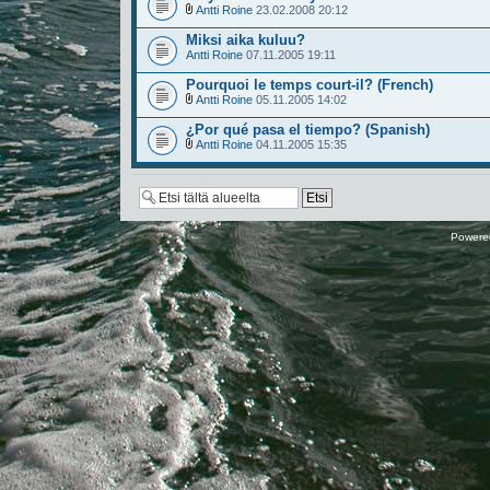
Antti Roine
23.02.2008 20:12
Miksi aika kuluu?
Antti Roine
07.11.2005 19:11
Pourquoi le temps court-il? (French)
Antti Roine
05.11.2005 14:02
¿Por qué pasa el tiempo? (Spanish)
Antti Roine
04.11.2005 15:35
Powere