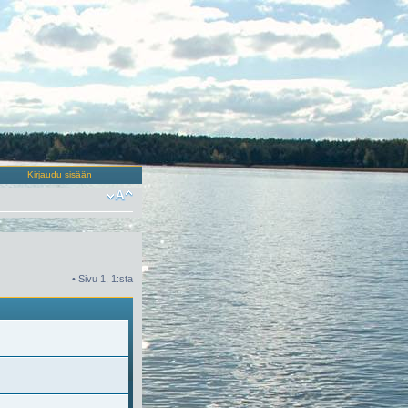
Kirjaudu sisään
• Sivu
1
,
1
:sta