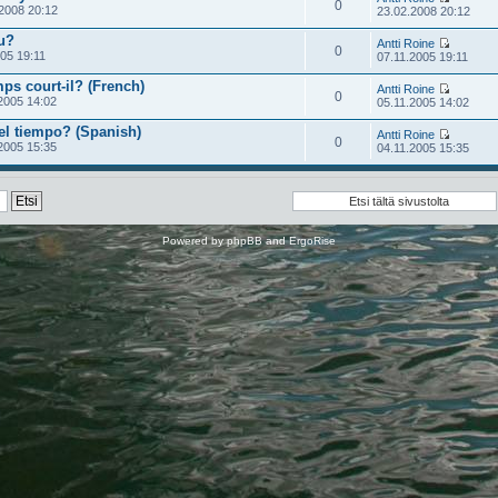
0
2008 20:12
23.02.2008 20:12
uu?
Antti Roine
0
05 19:11
07.11.2005 19:11
ps court-il? (French)
Antti Roine
0
2005 14:02
05.11.2005 14:02
el tiempo? (Spanish)
Antti Roine
0
2005 15:35
04.11.2005 15:35
Powered by
phpBB
and
ErgoRise