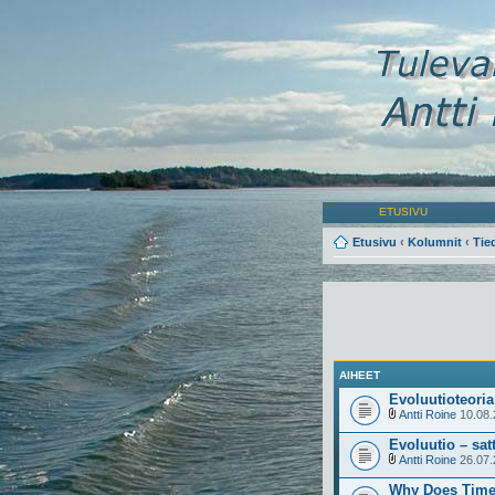
ETUSIVU
Etusivu
‹
Kolumnit
‹
Tie
AIHEET
Evoluutioteoria
Antti Roine
10.08.
Evoluutio – sat
Antti Roine
26.07.
Why Does Time