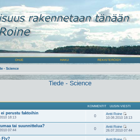
OHJE
HAKU
REKISTERÖIDY
de - Science
Tiede - Science
KOMMENTIT
UUSIN VIESTI
 ei perustu faktoihin
Antti Roine
0
2010 18:13
10.08.2010 18:13
tumaa tai suunnittelua?
Antti Roine
0
2010 07:44
26.07.2010 07:44
 Fly?
Antti Roine