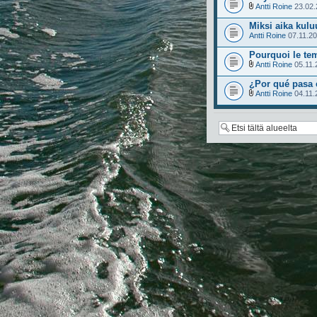
Antti Roine
23.02.
Miksi aika kul
Antti Roine
07.11.20
Pourquoi le tem
Antti Roine
05.11.
¿Por qué pasa 
Antti Roine
04.11.