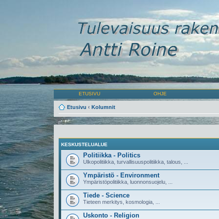
ETUSIVU
OHJE
Etusivu
‹
Kolumnit
KESKUSTELUALUE
Politiikka - Politics
Ulkopolitiikka, turvallisuuspolitiikka, talous, ...
Ympäristö - Environment
Ympäristöpolitiikka, luonnonsuojelu, ...
Tiede - Science
Tieteen merkitys, kosmologia, ...
Uskonto - Religion