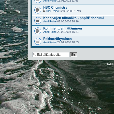
Antti Roine
16.01.2022 11:43
HSC Chemistry
Antti Roine
02.03.2008 16:49
Kotisivujen ulkonäkö - phpBB foorumi
Antti Roine
01.03.2008 18:16
Kommenttien jättäminen
Antti Roine
22.02.2008 15:51
Rekisteröityminen
Antti Roine
29.01.2008 18:33
Powere