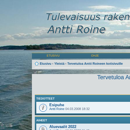
ETUSIVU
OHJE
Etusivu
‹
Yleistä
‹
Tervetuloa Antti Roineen kotisivuille
Tervetuloa An
TIEDOTTEET
Esipuhe
Antti Roine
04.03.2008 18:32
AIHEET
Aluevaalit 2022