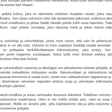
jolla etsitään parhaita mahdollisia menetelmiä. Ikävä kyllä uskontojen kohd
tai etenee liian hitaasti.
 pelkkä kulissi, joka on rakennettu erilaisten rituaalien varaan, jotka saa
liseksi. Sen sijaan uskonnon tulisi olla dynaaminen jatkuvasti uudistuva ideo
iset onnelliseksi ja johtaa heidät oikealle polulle kohti uusia haasteita. Tode
lkoon, vaan yhteen Jumalaan, joka rakastaa meitä ja tekee meistä veljiä
a uskontoja ja uskonlahkoja, joista moni uskoo, että vain he pelastuvat.
ämä ei voi olla totta. Uskonto on tosin saattanut herättää meidät etsimään
 on puhtaasta henkilökohtaisesta kokemuksesta, joka syntyy, ku
n portin luojamme suuntaajaan. Ikävä kyllä moni ihminen erehtyy pit
kontoon liittyvänä ilmiönä.
n uskonnollisen sanoman ja ideologian sen aiheuttamien tulosten pohjalta; a
selviää kokeellisten mittausten avulla. Ääriuskontojen ja nationalismin tu
puavaa terrorismia ei saada kuriin, ennen kuin vääräuskoisten tappamisen ja
aan länsimaisen uskonnon vapauden antama suoja ja uskontojen tulkinnasta
skontojen jäänteet.
istä onnellisia ja antaa varmuuden ikuisesta elämästä. Todellinen uskonto 
n muuttuvassa maailmassa. Usko ei ota meiltä mitään pois, vaan se avaa 
eseen. Meille on annettu järki, jotta käyttäisimme sitä ja jotta voisimme j
emustemme pohjalta.