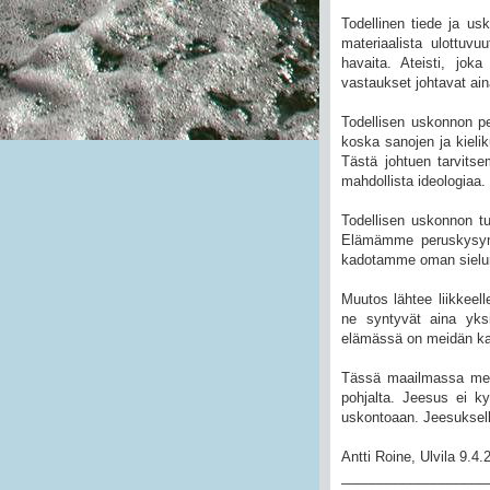
Todellinen tiede ja usk
materiaalista ulottuvu
havaita. Ateisti, jok
vastaukset johtavat ai
Todellisen uskonnon per
koska sanojen ja kieli
Tästä johtuen tarvits
mahdollista ideologiaa.
Todellisen uskonnon t
Elämämme peruskysym
kadotamme oman siel
Muutos lähtee liikkeell
ne syntyvät aina yksi
elämässä on meidän kai
Tässä maailmassa meit
pohjalta. Jeesus ei ky
uskontoaan. Jeesukselle
Antti Roine, Ulvila 9.4.
___________________