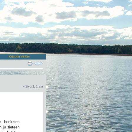
Kirjaudu sisään
• Sivu
1
,
1
:sta
a henkisen
n ja tieteen