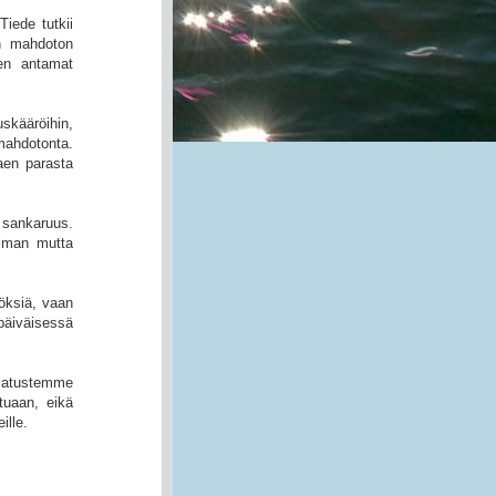
Tiede tutkii
on mahdoton
een antamat
uskääröihin,
mahdotonta.
aen parasta
 sankaruus.
lman mutta
töksiä, vaan
päiväisessä
ajatustemme
tuaan, eikä
ille.