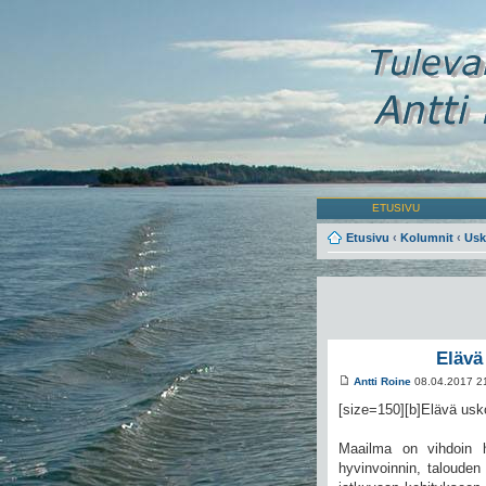
ETUSIVU
Etusivu
‹
Kolumnit
‹
Usk
Elävä
Antti Roine
08.04.2017 2
[size=150][b]Elävä usko
Maailma on vihdoin h
hyvinvoinnin, talouden