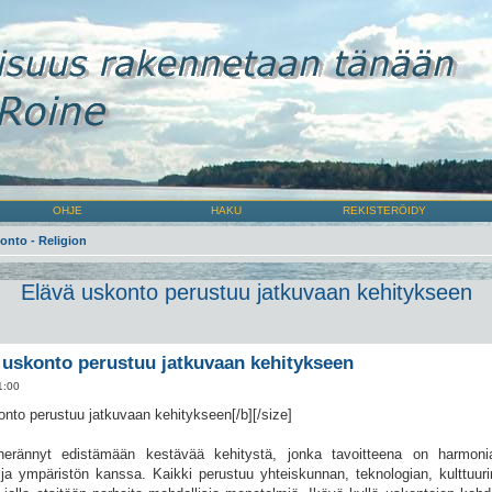
OHJE
HAKU
REKISTERÖIDY
onto - Religion
Elävä uskonto perustuu jatkuvaan kehitykseen
 uskonto perustuu jatkuvaan kehitykseen
1:00
nto perustuu jatkuvaan kehitykseen[/b][/size]
erännyt edistämään kestävää kehitystä, jonka tavoitteena on harmoni
 ja ympäristön kanssa. Kaikki perustuu yhteiskunnan, teknologian, kulttuuri