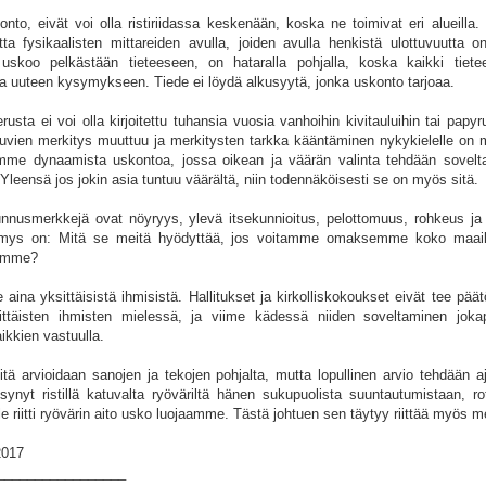
onto, eivät voi olla ristiriidassa keskenään, koska ne toimivat eri alueilla. 
utta fysikaalisten mittareiden avulla, joiden avulla henkistä ulottuvuutta 
a uskoo pelkästään tieteeseen, on hataralla pohjalla, koska kaikki tiet
na uuteen kysymykseen. Tiede ei löydä alkusyytä, jonka uskonto tarjoaa.
usta ei voi olla kirjoitettu tuhansia vuosia vanhoihin kivitauluihin tai papyr
kuvien merkitys muuttuu ja merkitysten tarkka kääntäminen nykykielelle on 
emme dynaamista uskontoa, jossa oikean ja väärän valinta tehdään sovelt
 Yleensä jos jokin asia tuntuu väärältä, niin todennäköisesti se on myös sitä.
unnusmerkkejä ovat nöyryys, ylevä itsekunnioitus, pelottomuus, rohkeus ja
ys on: Mitä se meitä hyödyttää, jos voitamme omaksemme koko maai
umme?
e aina yksittäisistä ihmisistä. Hallitukset ja kirkolliskokoukset eivät tee pää
ttäisten ihmisten mielessä, ja viime kädessä niiden soveltaminen joka
kkien vastuulla.
ä arvioidaan sanojen ja tekojen pohjalta, mutta lopullinen arvio tehdään 
synyt ristillä katuvalta ryöväriltä hänen sukupuolista suuntautumistaan, ro
 riitti ryövärin aito usko luojaamme. Tästä johtuen sen täytyy riittää myös me
2017
_________________