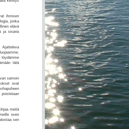
alla kehitys
vat ihmisen
logia, jonka
llinen elävä
 ja sisaria
 Ajatteleva
 luojaamme;
n löydämme
ämään tätä
ivan samoin
lokset ovat
 vihapuheen
 poistetaan
ohjaa meitä
meille oven
alostaa sen