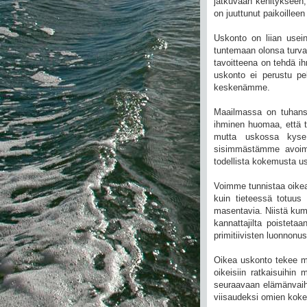
jatkuvaan kehitykseen, 
on juuttunut paikoilleen 
Uskonto on liian usein
tuntemaan olonsa turval
tavoitteena on tehdä ihm
uskonto ei perustu pe
keskenämme.
Maailmassa on tuhansi
ihminen huomaa, että t
mutta uskossa kyse
sisimmästämme avoime
todellista kokemusta us
Voimme tunnistaa oikea
kuin tieteessä totuus 
masentavia. Niistä kum
kannattajilta poistet
primitiivisten luonnonu
Oikea uskonto tekee me
oikeisiin ratkaisuihi
seuraavaan elämänvaihe
viisaudeksi omien kok