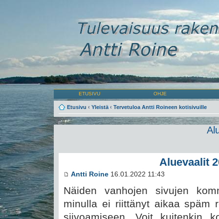
ETUSIVU
OHJE
Etusivu
‹
Yleistä
‹
Tervetuloa Antti Roineen kotisivuille
Al
Aluevaalit 
Antti Roine
16.01.2022 11:43
Näiden vanhojen sivujen komm
minulla ei riittänyt aikaa späm 
siivoamiseen. Voit kuitenkin 