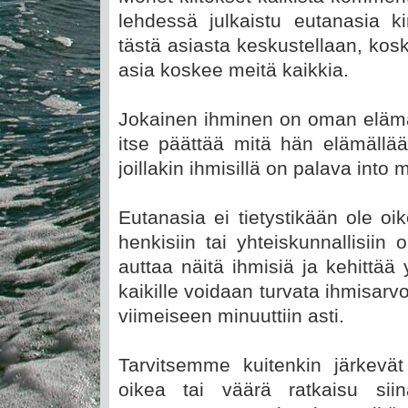
lehdessä julkaistu eutanasia ki
tästä asiasta keskustellaan, k
asia koskee meitä kaikkia.
Jokainen ihminen on oman eläm
itse päättää mitä hän elämällä
joillakin ihmisillä on palava int
Eutanasia ei tietystikään ole oik
henkisiin tai yhteiskunnallisii
auttaa näitä ihmisiä ja kehittää
kaikille voidaan turvata ihmisar
viimeiseen minuuttiin asti.
Tarvitsemme kuitenkin järkevät
oikea tai väärä ratkaisu sii