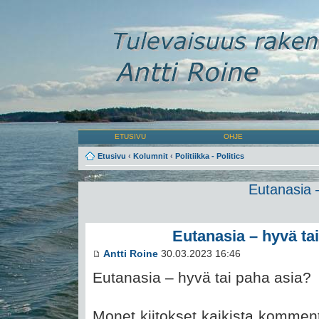
ETUSIVU
OHJE
Etusivu
‹
Kolumnit
‹
Politiikka - Politics
Eutanasia 
Eutanasia – hyvä ta
Antti Roine
30.03.2023 16:46
Eutanasia – hyvä tai paha asia?
Monet kiitokset kaikista kommen