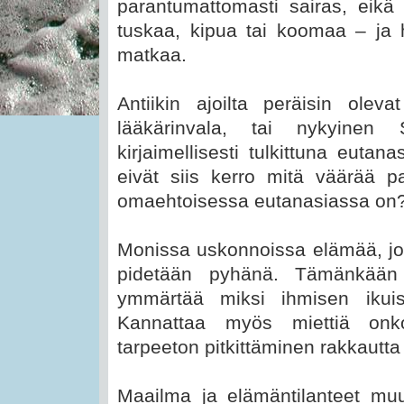
parantumattomasti sairas, eikä
tuskaa, kipua tai koomaa – ja 
matkaa.
Antiikin ajoilta peräisin olev
lääkärinvala, tai nykyinen 
kirjaimellisesti tulkittuna euta
eivät siis kerro mitä väärää p
omaehtoisessa eutanasiassa on
Monissa uskonnoissa elämää, jo
pidetään pyhänä. Tämänkään 
ymmärtää miksi ihmisen ikui
Kannattaa myös miettiä onk
tarpeeton pitkittäminen rakkautta
Maailma ja elämäntilanteet muu