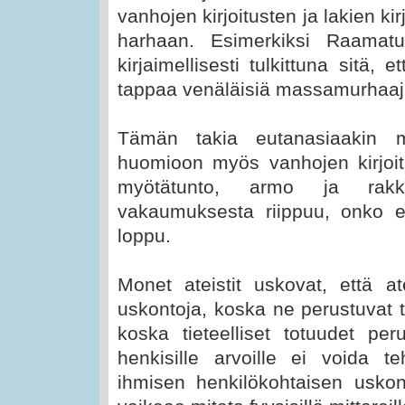
vanhojen kirjoitusten ja lakien ki
harhaan. Esimerkiksi Raamatun
kirjaimellisesti tulkittuna sitä, 
tappaa venäläisiä massamurhaaj
Tämän takia eutanasiaakin m
huomioon myös vanhojen kirjoi
myötätunto, armo ja rakka
vakaumuksesta riippuu, onko 
loppu.
Monet ateistit uskovat, että at
uskontoja, koska ne perustuvat t
koska tieteelliset totuudet peru
henkisille arvoille ei voida 
ihmisen henkilökohtaisen usk