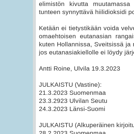
elimistön kivutta muutamassa
tunteen synnyttävä hiilidioksidi 
Ketään ei tietystikään voida vel
omaehtoisen eutanasian ranga
kuten Hollannissa, Sveitsissä j
jos eutanasiakiellolle ei löydy järj
Antti Roine, Ulvila 19.3.2023
JULKAISTU (Vastine):
21.3.2023 Suomenmaa
23.3.2923 Ulvilan Seutu
24.3.2023 Länsi-Suomi
JULKAISTU (Alkuperäinen kirjoitu
28.2.2023 Suomenmaa