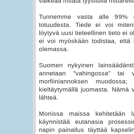
vaikeaa mitata fyysisillä mittareill
Tunnemme vasta alle 99% ole
totuudesta. Tiede ei voi mite
löytyvä uusi tieteellinen tieto e
ei voi myöskään todistaa, että
olemassa.
Suomen nykyinen lainsäädäntö
annetaan ”vahingossa” tai vä
morfiiniannoksen muodossa; 
kieltäytymällä juomasta. Nämä vo
lähteä.
Monissa maissa kehitetään lai
käynnistää eutanasia prosessi
napin painallus täyttää kapsel