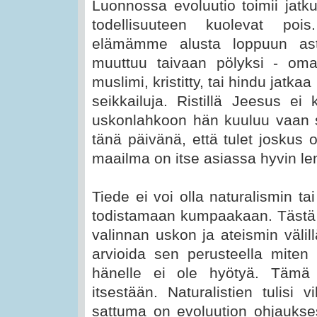
Luonnossa evoluutio toimii jatku
todellisuuteen kuolevat poi
elämämme alusta loppuun asti
muuttuu taivaan pölyksi - om
muslimi, kristitty, tai hindu jatk
seikkailuja. Ristillä Jeesus ei 
uskonlahkoon hän kuuluu vaan sa
tänä päivänä, että tulet joskus 
maailma on itse asiassa hyvin lem
Tiede ei voi olla naturalismin t
todistamaan kumpaakaan. Tästä 
valinnan uskon ja ateismin väli
arvioida sen perusteella miten 
hänelle ei ole hyötyä. Tämä 
itsestään. Naturalistien tulisi v
sattuma on evoluution ohjaukses