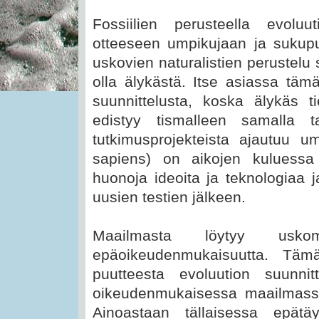
Fossiilien perusteella evol
otteeseen umpikujaan ja sukup
uskovien naturalistien perustelu s
olla älykästä. Itse asiassa täm
suunnittelusta, koska älykäs ti
edistyy tismalleen samalla t
tutkimusprojekteista ajautuu 
sapiens) on aikojen kuluess
huonoja ideoita ja teknologiaa
uusien testien jälkeen.
Maailmasta löytyy usk
epäoikeudenmukaisuutta. Täm
puutteesta evoluution suunnit
oikeudenmukaisessa maailmassa 
Ainoastaan tällaisessa epät