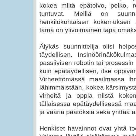
kokea miltä epätoivo, pelko, 
tuntuvat. Meillä on suun
henkilökohtaisen kokemuksen ka
tämä on ylivoimainen tapa omaks
Älykäs suunnittelija olisi hel
täydellisen. Insinöörinäkökulm
passiivisen robotin tai prosessi
kuin epätäydellisen, itse oppiv
Virheettömässä maailmassa ihm
lähimmäistään, kokea kärsimyst
virheitä ja oppia niistä koke
tällaisessa epätäydellisessä ma
ja vääriä päätöksiä sekä yrittää 
Henkiset havainnot ovat yhtä tod