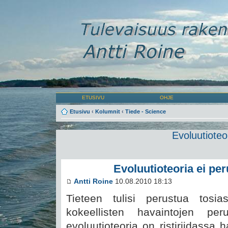
ETUSIVU
OHJE
Etusivu
‹
Kolumnit
‹
Tiede - Science
Evoluutioteor
Evoluutioteoria ei per
Antti Roine
10.08.2010 18:13
Tieteen tulisi perustua tosia
kokeellisten havaintojen per
evoluutioteoria on ristiriidassa 