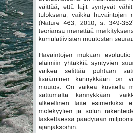
väittää, että lajit syntyvät väh
tuloksena, vaikka havaintojen m
(Nature 463, 2010, s. 349-352)
teoriansa menettää merkityksensä,
kumulatiivisten muutosten seura
Havaintojen mukaan evoluutio 
eläimiin yhtäkkiä syntyvien suu
vaikea selittää puhtaan sat
lisääminen kännykkään on va
muutos. On vaikea kuvitella m
sattumalta kännykkään, va
alkeellinen laite esimerkiksi
molekyylien ja solun rakentei
laskettaessa päädytään miljooni
ajanjaksoihin.