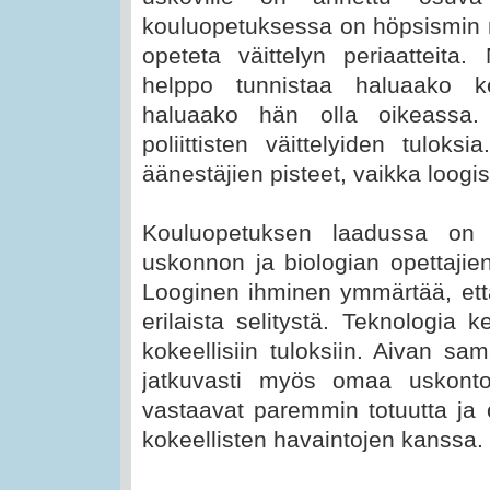
kouluopetuksessa on höpsismin 
opeteta väittelyn periaatteita.
helppo tunnistaa haluaako ke
haluaako hän olla oikeassa.
poliittisten väittelyiden tulok
äänestäjien pisteet, vaikka loogi
Kouluopetuksen laadussa on
uskonnon ja biologian opettajien 
Looginen ihminen ymmärtää, ett
erilaista selitystä. Teknologia k
kokeellisiin tuloksiin. Aivan sa
jatkuvasti myös omaa uskont
vastaavat paremmin totuutta ja
kokeellisten havaintojen kanssa.