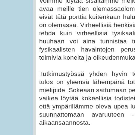
Voimme löytää sisältämme melk
avaa meille tien olemassaolom
eivät tätä porttia kuitenkaan hal
on olemassa. Virheellisiä henkisi
tehdä kuin virheellisiä fysikaa
huuhaan voi aina tunnistaa tu
fysikaalisten havaintojen peru
toimivia koneita ja oikeudenmuka
Tutkimustyössä yhden hyvin to
tulos on yleensä lähempänä tot
mielipide. Sokeaan sattumaan per
vaikea löytää kokeellisia todist
että ympärillämme oleva upea lu
suunnattomaan avaruuteen 
aikaansaannosta.